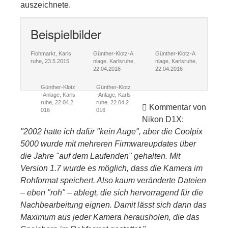
auszeichnete.
Beispielbilder
Flohmarkt, Karls
Günther-Klotz-A
Günther-Klotz-A
ruhe, 23.5.2015
nlage, Karlsruhe,
nlage, Karlsruhe,
22.04.2016
22.04.2016
Günther-Klotz
Günther-Klotz
-Anlage, Karls
-Anlage, Karls
ruhe, 22.04.2
ruhe, 22.04.2
Kommentar von
016
016
Nikon D1X:
"2002 hatte ich dafür "kein Auge", aber die Coolpix
5000 wurde mit mehreren Firmwareupdates über
die Jahre "auf dem Laufenden" gehalten. Mit
Version 1.7 wurde es möglich, dass die Kamera im
Rohformat speichert. Also kaum veränderte Dateien
– eben "roh" – ablegt, die sich hervorragend für die
Nachbearbeitung eignen. Damit lässt sich dann das
Maximum aus jeder Kamera herausholen, die das