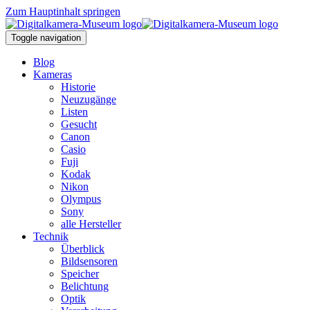
Zum Hauptinhalt springen
Toggle navigation
Blog
Kameras
Historie
Neuzugänge
Listen
Gesucht
Canon
Casio
Fuji
Kodak
Nikon
Olympus
Sony
alle Hersteller
Technik
Überblick
Bildsensoren
Speicher
Belichtung
Optik