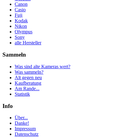
Canon
Casio
Fuji
Kodak
Nikon
Olympus
Sony
alle Hersteller
Sammeln
Was sind alte Kameras wert?
Was sammeln?
Alt gegen neu
Kaufberatung
Am Rande...
Statistik
Info
Über...
Danke!
Impressum
Datenschutz