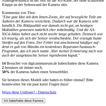
Außergewöhnlich ist der Slot für die SD-Karte, der ohne schützende
Klappe an der Seitenwand der Kamera sitzt.
Kommentar von Thor:
"Eine gute Idee mit dem Innen-Zoom, der auf bewegliche Teile am
Äußeren der Kamera verzichtete. Dadurch war die Kamera sehr
handlich. Die Bildqualität war damals recht gut, an heutigen
Maßstäben gemessen natürlich eher mittelmäßig. Und die AA-
NiCd-Akkus haben auch nicht seeehr lange gehalten. Dennoch war
ich traurig, als sich der Sensor verabschiedete. Der erzeugte bunte
Streifen auf den Fotos. Der Fehler trat anscheinend häufiger auf -
denn es gab von Minolta ein kostenloses Reparatur/Austausch-
Programm, das ich auch nutzte. Aber meiner Erinnerung nach war
auch der ausgetauschte Sensor irgendwann kaputt."
14
Besucher von digicammuseum.de haben/hatten diese Kamera.
2
benutzen sie immer noch.
50%
der Kameras haben einen Sensorfehler.
Sie besitzen dieses Modell oder hatten es früher einmal? Bitte
beantworten Sie ein paar kurze Fragen dazu!
Wozu diese Umfrage? / Datenschutz
Ich habe/hatte diese Kamera