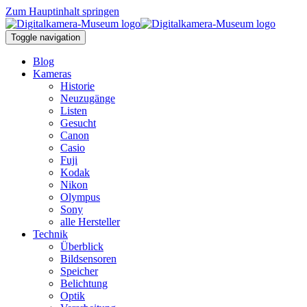
Zum Hauptinhalt springen
Toggle navigation
Blog
Kameras
Historie
Neuzugänge
Listen
Gesucht
Canon
Casio
Fuji
Kodak
Nikon
Olympus
Sony
alle Hersteller
Technik
Überblick
Bildsensoren
Speicher
Belichtung
Optik