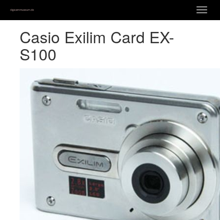
Zum
Togg
Hauptinhalt
navig
springen
Casio Exilim Card EX-
S100