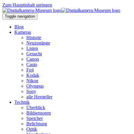
Zum Hauptinhalt springen
Toggle navigation
Blog
Kameras
Historie
Neuzugänge
Listen
Gesucht
Canon
Casio
Fuji
Kodak
Nikon
Olympus
Sony
alle Hersteller
Technik
Überblick
Bildsensoren
Speicher
Belichtung
Optik