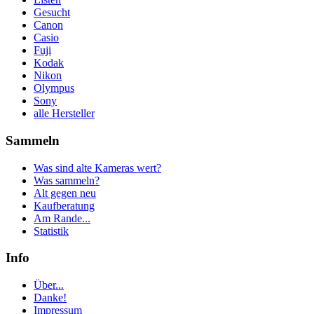
Gesucht
Canon
Casio
Fuji
Kodak
Nikon
Olympus
Sony
alle Hersteller
Sammeln
Was sind alte Kameras wert?
Was sammeln?
Alt gegen neu
Kaufberatung
Am Rande...
Statistik
Info
Über...
Danke!
Impressum