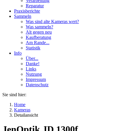
Verarbeitung
Reparatur
Praxisberichte
Sammeln
Was sind alte Kameras wert?
Was sammeln?
Alt gegen neu
Kaufberatung
Am Rande...
Statistik
Info
Über...
Danke!
Links
Nutzung
Impressum
Datenschutz
Sie sind hier:
Home
Kameras
Detailansicht
JenOptik JD 1300f