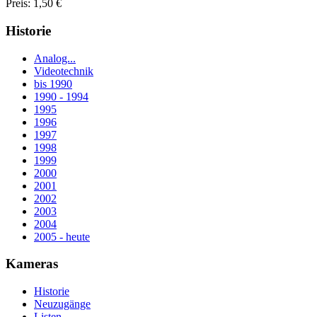
Preis: 1,50 €
Historie
Analog...
Videotechnik
bis 1990
1990 - 1994
1995
1996
1997
1998
1999
2000
2001
2002
2003
2004
2005 - heute
Kameras
Historie
Neuzugänge
Listen