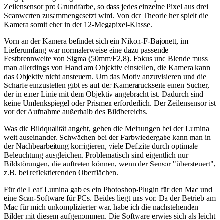
Zeilensensor pro Grundfarbe, so dass jedes einzelne Pixel aus drei
Scanwerten zusammengesetzt wird. Von der Theorie her spielt die
Kamera somit eher in der 12-Megapixel-Klasse.
Vorn an der Kamera befindet sich ein Nikon-F-Bajonett, im
Lieferumfang war normalerweise eine dazu passende
Festbrennweite von Sigma (50mm/F2,8). Fokus und Blende muss
man allerdings von Hand am Objektiv einstellen, die Kamera kann
das Objektiv nicht ansteuern. Um das Motiv anzuvisieren und die
Schärfe einzustellen gibt es auf der Kamerarückseite einen Sucher,
der in einer Linie mit dem Objektiv angebracht ist. Dadurch sind
keine Umlenkspiegel oder Prismen erforderlich. Der Zeilensensor ist
vor der Aufnahme außerhalb des Bildbereichs.
Was die Bildqualität angeht, gehen die Meinungen bei der Lumina
weit auseinander. Schwächen bei der Farbwiedergabe kann man in
der Nachbearbeitung korrigieren, viele Defizite durch optimale
Beleuchtung ausgleichen. Problematisch sind eigentlich nur
Bildstörungen, die auftreten können, wenn der Sensor "übersteuert",
z.B. bei reflektierenden Oberflächen.
Für die Leaf Lumina gab es ein Photoshop-Plugin für den Mac und
eine Scan-Software für PCs. Beides liegt uns vor. Da der Betrieb am
Mac für mich unkomplizierter war, habe ich die nachstehenden
Bilder mit diesem aufgenommen. Die Software erwies sich als leicht