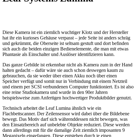
Diese Kamera ist ein ziemlich wuchtiger Klotz und der Hersteller
hat ihr ein kurioses Gehäuse verpasst – jede Seite ist anders schräg
und gekrümmt, die Oberseite ist seltsam gestuft und dort befinden
sich auch die beiden einzigen Bedienelemente, die man mit etwas
Phantasie als Einschalter und Auslöser identifizieren kann.
Das ganze Gebilde ist erkennbar nicht als Kamera zum in der Hand
halten gedacht – dafür wäre sie auch schon deswegen kaum zu
gebrauchen, da sie weder über einen Akku noch über einen
Speicher verfügt und somit nur in Verbindung mit einem Netzteil
und einem per SCSI verbundenen Computer funktioniert. Es ist also
eine reine Studiokamera und wurde in den 90er Jahren
beispielsweise zum Anfertigen hochwertiger Produktbilder genutzt.
Technisch arbeitet die Leaf Lumina ähnlich wie ein
Flachbettscanner. Der Zeilensensor wird dabei über die Bildebene
bewegt. Das Motiv darf sich währenddessen nicht bewegen, was
den Einsatzbereich auf unbelebte Objekte reduziert. Diese werden
dann allerdings mit für die damalige Zeit ziemlich imposanten 9
Megapixeln eingefangen. Diese entstehen durch je einen