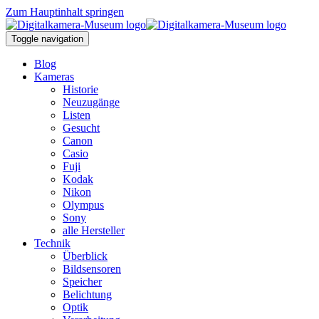
Zum Hauptinhalt springen
Toggle navigation
Blog
Kameras
Historie
Neuzugänge
Listen
Gesucht
Canon
Casio
Fuji
Kodak
Nikon
Olympus
Sony
alle Hersteller
Technik
Überblick
Bildsensoren
Speicher
Belichtung
Optik