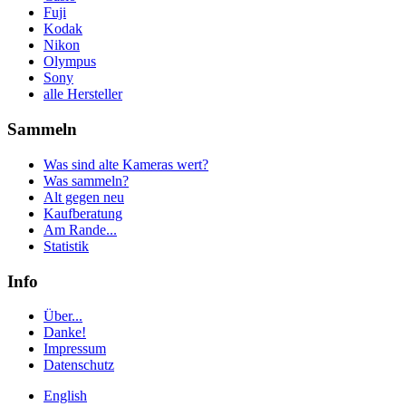
Fuji
Kodak
Nikon
Olympus
Sony
alle Hersteller
Sammeln
Was sind alte Kameras wert?
Was sammeln?
Alt gegen neu
Kaufberatung
Am Rande...
Statistik
Info
Über...
Danke!
Impressum
Datenschutz
English