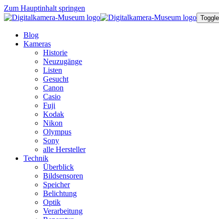
Zum Hauptinhalt springen
Toggle
Blog
Kameras
Historie
Neuzugänge
Listen
Gesucht
Canon
Casio
Fuji
Kodak
Nikon
Olympus
Sony
alle Hersteller
Technik
Überblick
Bildsensoren
Speicher
Belichtung
Optik
Verarbeitung