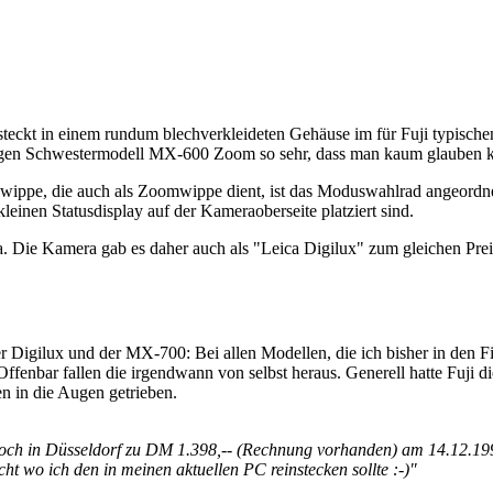
steckt in einem rundum blechverkleideten Gehäuse im für Fuji typisch
ligen Schwestermodell MX-600 Zoom so sehr, dass man kaum glauben ka
wippe, die auch als Zoomwippe dient, ist das Moduswahlrad angeordnet
inen Statusdisplay auf der Kameraoberseite platziert sind.
a. Die Kamera gab es daher auch als "Leica Digilux" zum gleichen Pre
r Digilux und der MX-700: Bei allen Modellen, die ich bisher in den Fi
fenbar fallen die irgendwann von selbst heraus. Generell hatte Fuji d
n in die Augen getrieben.
Koch in Düsseldorf zu DM 1.398,-- (Rechnung vorhanden) am 14.12.199
t wo ich den in meinen aktuellen PC reinstecken sollte :-)"