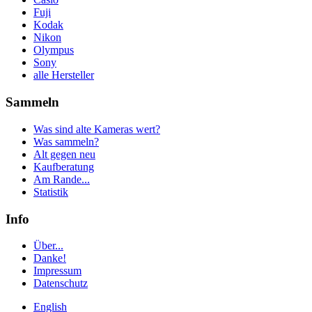
Fuji
Kodak
Nikon
Olympus
Sony
alle Hersteller
Sammeln
Was sind alte Kameras wert?
Was sammeln?
Alt gegen neu
Kaufberatung
Am Rande...
Statistik
Info
Über...
Danke!
Impressum
Datenschutz
English