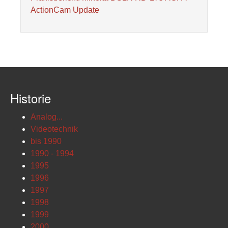
ActionCam Update
Historie
Analog...
Videotechnik
bis 1990
1990 - 1994
1995
1996
1997
1998
1999
2000