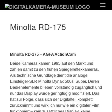
Zum
Togg
Hauptinhalt
navig
springen
Minolta RD-175
Minolta RD-175 = AGFA ActionCam
Beide Kameras kamen 1995 auf den Markt und
zählen damit zu den frühen Spiegelreflexkameras.
Als technische Grundlage dient die analoge
Einsteiger-SLR Minolta Dynax 500si Super. Deren
Bedienelemente blieben vollständig zugänglich und
nur das Display wurde geringfügig modifiziert. Das
hat zur Folge, dass sich der Digitalteil komplett
zurücknimmt und wirklich nur wie ein digitaler Film
funktioniert – kein zusätzliches Display, keine