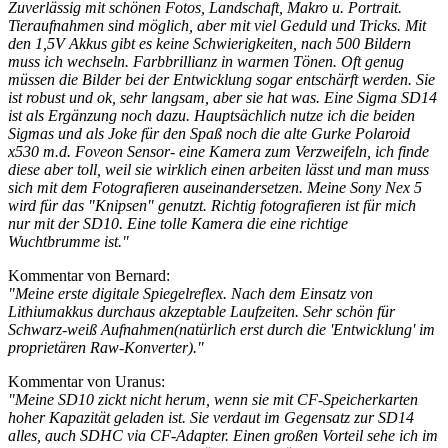
Zuverlässig mit schönen Fotos, Landschaft, Makro u. Portrait.
Tieraufnahmen sind möglich, aber mit viel Geduld und Tricks. Mit
den 1,5V Akkus gibt es keine Schwierigkeiten, nach 500 Bildern
muss ich wechseln. Farbbrillianz in warmen Tönen. Oft genug
müssen die Bilder bei der Entwicklung sogar entschärft werden. Sie
ist robust und ok, sehr langsam, aber sie hat was. Eine Sigma SD14
ist als Ergänzung noch dazu. Hauptsächlich nutze ich die beiden
Sigmas und als Joke für den Spaß noch die alte Gurke Polaroid
x530 m.d. Foveon Sensor- eine Kamera zum Verzweifeln, ich finde
diese aber toll, weil sie wirklich einen arbeiten lässt und man muss
sich mit dem Fotografieren auseinandersetzen. Meine Sony Nex 5
wird für das "Knipsen" genutzt. Richtig fotografieren ist für mich
nur mit der SD10. Eine tolle Kamera die eine richtige
Wuchtbrumme ist."
Kommentar von Bernard:
"Meine erste digitale Spiegelreflex. Nach dem Einsatz von
Lithiumakkus durchaus akzeptable Laufzeiten. Sehr schön für
Schwarz-weiß Aufnahmen(natürlich erst durch die 'Entwicklung' im
proprietären Raw-Konverter)."
Kommentar von Uranus:
"Meine SD10 zickt nicht herum, wenn sie mit CF-Speicherkarten
hoher Kapazität geladen ist. Sie verdaut im Gegensatz zur SD14
alles, auch SDHC via CF-Adapter. Einen großen Vorteil sehe ich im