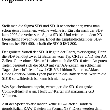
Stellt man die Sigma SD9 und SD10 nebeneinander, muss man
schon genau hinsehen, welche welche ist. Ein Jahr nach der SD9
kam 2003 die verbesserte Sigma SD10. Und wieder mit dem X3
Dreischicht Foveon-Sensor. Endet die Empfindlichkeit des SD9-
Sensors bei ISO 400, schafft die SD10 ISO 800.
Der größere Vorteil der SD10 liegt in der Energieversorgung. Denn
die SD9 benötigt zwei Li-Batterien vom Typ CR123 UND vier AA-
Zellen. Ganz ohne „Zicken“ ist aber auch die SD10 nicht. An guten
Tagen begnügt sich die SD10 mit vier AA-Zellen, an schlechten
Tagen „besteht“ sie auf zwei CR-V3 Lithium-Batterien/Akkus.
Beide Batterie-/Akku-Typen passen in das Batteriefach. Warum die
SD10 so wählerisch ist, kann ich nicht sagen.
Was Speicherkarten angeht, verweigert die SD10 zu große
CompactFlash-Karten. Heißt CF-Karten mit maximal 2 GB
Volumen.
Auf der Speicherkarte landen keine JPG-Dateien, sondern
grundsätzlich RAW-Dateien im Format X3F. Diese werden dann