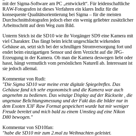
mit der Sigma-Software am PC „entwickelt“. Für leidenschaftliche
RAW-Fotografen ist dieses Verfahren ein klares Indiz für die
konsequente Qualitätsorientierung bei Sigma – für die meisten
Durchschnittsfotografen jedoch eher ein wenig geliebter zusätzlicher
Arbeitsschritt auf dem Weg zum Bild.
Unterm Strich ist die SD10 wie ihr Vorgänger SD9 eine Kamera mit
viel Charakter. Das fängt beim leicht ungeschlacht wirkenden
Gehäuse an, setzt sich bei der schrulligen Stromversorgung fort und
endet beim einzigartigen Sensor und dem Verzicht auf die JPG-
Erzeugung in der Kamera. Ob man die Kamera deswegen liebt oder
hasst, hängt vermutlich vom persönlichen Naturell ab. Interessant ist
sie jedoch allemal.
Kommentar von Rudi:
"Die Sigma SD10 war meine erste digitale Spiegelreflex. Das
Gehäuse fand ich sehr ergonomisch und die Kamera war auch
angenehm zu bedienen. Das winzige Display auf der Rückseite , die
ungenaue Belichtungsmessung und der Fakt das die bilder nur in
dem Exoten X3F Raw Format gespeichert wurde hat mir weniger
Freude bereitet und mich bald zu einem Umstieg auf eine Nikon
D80 bewogen."
Kommentar von SD10fan:
"habe die SD10 mir zum 2.mal zu Weihnachten geleistet.