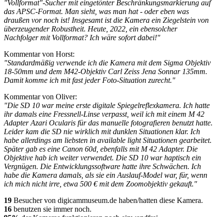
"Vollformat"-Sucher mit eingetönter Beschränkungsmarkierung auf
das APSC-Format. Man sieht, was man hat - oder eben was
draußen vor noch ist! Insgesamt ist die Kamera ein Ziegelstein von
überzeugender Robustheit. Heute, 2022, ein ebensolcher
Nachfolger mit Vollformat? Ich wäre sofort dabei!"
Kommentar von Horst:
"Standardmäßig verwende ich die Kamera mit dem Sigma Objektiv
18-50mm und dem M42-Objektiv Carl Zeiss Jena Sonnar 135mm.
Damit komme ich mit fast jeder Foto-Situation zurecht."
Kommentar von Oliver:
"Die SD 10 war meine erste digitale Spiegelreflexkamera. Ich hatte
ihr damals eine Fressnell-Linse verpasst, weil ich mit einem M 42
Adapter Azari Ocularis für das manuelle fotografieren benutzt hatte.
Leider kam die SD nie wirklich mit dunklen Situationen klar. Ich
habe allerdings am liebsten in available light Situationen gearbeitet.
Später gab es eine Canon 60d, ebenfalls mit M 42 Adapter. Die
Objektive hab ich weiter verwendet. Die SD 10 war haptisch ein
Vergnügen. Die Entwicklungssoftware hatte ihre Schwächen. Ich
habe die Kamera damals, als sie ein Auslauf-Model war, für, wenn
ich mich nicht irre, etwa 500 € mit dem Zoomobjektiv gekauft."
19
Besucher von digicammuseum.de haben/hatten diese Kamera.
16
benutzen sie immer noch.