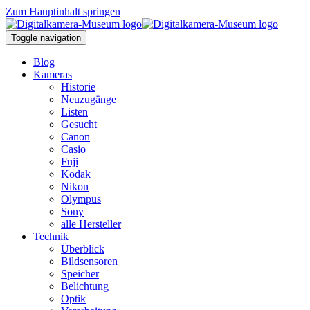
Zum Hauptinhalt springen
Toggle navigation
Blog
Kameras
Historie
Neuzugänge
Listen
Gesucht
Canon
Casio
Fuji
Kodak
Nikon
Olympus
Sony
alle Hersteller
Technik
Überblick
Bildsensoren
Speicher
Belichtung
Optik