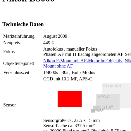
Technische Daten
Markteinführung
August 2009
Neupreis
449 €
Autofokus , manueller Fokus
Fokus
Phasen-AF mit 11 flächig angeordneten AF-Se
Nikon F-Mount mit AF-Motor im Objektiv
,
Nik
Objektivbajonett
Mount ohne AF
Verschlusszeit
1/4000s - 30s , Bulb-Modus
CCD mit 10.2 MP, APS-C
Sensor
Sensorgröße ca. 22.5 x 15 mm
Sensorfläche ca. 337.5 mm²
ca. 30000 Pixel pro mm², Pixelpitch 5.75 µm