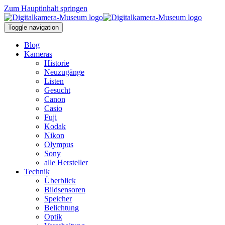
Zum Hauptinhalt springen
Toggle navigation
Blog
Kameras
Historie
Neuzugänge
Listen
Gesucht
Canon
Casio
Fuji
Kodak
Nikon
Olympus
Sony
alle Hersteller
Technik
Überblick
Bildsensoren
Speicher
Belichtung
Optik