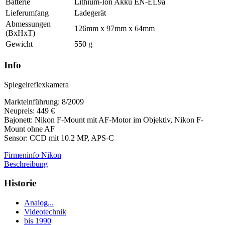
Batterie
Lithium-Ion Akku EN-EL9a
Lieferumfang
Ladegerät
Abmessungen
126mm x 97mm x 64mm
(BxHxT)
Gewicht
550 g
Info
Spiegelreflexkamera
Markteinführung: 8/2009
Neupreis: 449 €
Bajonett: Nikon F-Mount mit AF-Motor im Objektiv, Nikon F-
Mount ohne AF
Sensor: CCD mit 10.2 MP, APS-C
Firmeninfo Nikon
Beschreibung
Historie
Analog...
Videotechnik
bis 1990