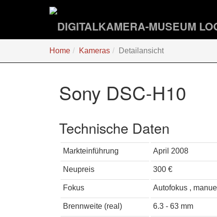
Zum
Hauptinhalt
springen
Sie
Home
Kameras
Detailansicht
sind
hier:
Sony DSC-H10
Technische Daten
Markteinführung
April 2008
Neupreis
300 €
Fokus
Autofokus , manue
Brennweite (real)
6.3 - 63 mm