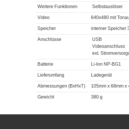
Weitere Funktionen
Selbstauslöser
Video
640x480 mit Tona
Speicher
interner Speicher
Anschlüsse
USB
Videoanschluss
ext. Stromversorg
Batterie
Li-Ion NP-BG1
Lieferumfang
Ladegerät
Abmessungen (BxHxT)
105mm x 68mm x
Gewicht
380 g