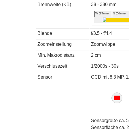
Brennweite (KB)
38 - 380 mm
W (15mm)
N (50mm)
Blende
f/3.5 - f/4.4
Zoomeinstellung
Zoomwippe
Min. Makrodistanz
2 cm
Verschlusszeit
1/2000s - 30s
Sensor
CCD mit 8.3 MP, 1
Sensorgröße ca. 5
Sensorfläche ca. 