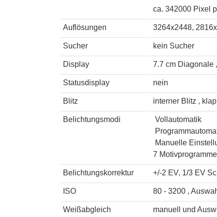
ca. 342000 Pixel p
Auflösungen
3264x2448, 2816x
Sucher
kein Sucher
Display
7.7 cm Diagonale 
Statusdisplay
nein
Blitz
interner Blitz , kla
Belichtungsmodi
Vollautomatik
Programmautomat
Manuelle Einstell
7 Motivprogramme
Belichtungskorrektur
+/-2 EV, 1/3 EV Sch
ISO
80 - 3200 , Auswah
Weißabgleich
manuell und Auswa