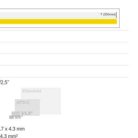
T (300mm)
/2,5"
.7 x 4.3 mm
24.3 mm²