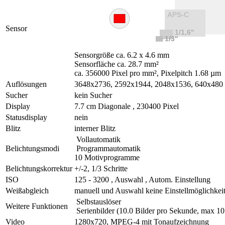
Sensor
Sensorgröße ca. 6.2 x 4.6 mm
Sensorfläche ca. 28.7 mm²
ca. 356000 Pixel pro mm², Pixelpitch 1.68 µm
Auflösungen
3648x2736, 2592x1944, 2048x1536, 640x480
Sucher
kein Sucher
Display
7.7 cm Diagonale , 230400 Pixel
Statusdisplay
nein
Blitz
interner Blitz
Vollautomatik
Belichtungsmodi
Programmautomatik
10 Motivprogramme
Belichtungskorrektur
+/-2, 1/3 Schritte
ISO
125 - 3200 , Auswahl , Autom. Einstellung
Weißabgleich
manuell und Auswahl keine Einstellmöglichkei
Selbstauslöser
Weitere Funktionen
Serienbilder (10.0 Bilder pro Sekunde, max 10 
Video
1280x720, MPEG-4 mit Tonaufzeichnung