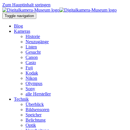
Zum Hauptinhalt springen
Toggle navigation
Blog
Kameras
Historie
Neuzugänge
Listen
Gesucht
Canon
Casio
Fuji
Kodak
Nikon
Olympus
Sony
alle Hersteller
Technik
Überblick
Bildsensoren
Speicher
Belichtung
Optik