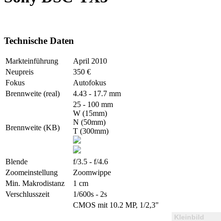
Technische Daten
Markteinführung
April 2010
Neupreis
350 €
Fokus
Autofokus
Brennweite (real)
4.43 - 17.7 mm
25 - 100 mm
W (15mm)
N (50mm)
Brennweite (KB)
T (300mm)
Blende
f/3.5 - f/4.6
Zoomeinstellung
Zoomwippe
Min. Makrodistanz
1 cm
Verschlusszeit
1/600s - 2s
CMOS mit 10.2 MP, 1/2,3"