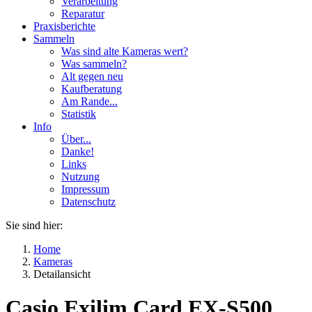
Verarbeitung
Reparatur
Praxisberichte
Sammeln
Was sind alte Kameras wert?
Was sammeln?
Alt gegen neu
Kaufberatung
Am Rande...
Statistik
Info
Über...
Danke!
Links
Nutzung
Impressum
Datenschutz
Sie sind hier:
Home
Kameras
Detailansicht
Casio Exilim Card EX-S500