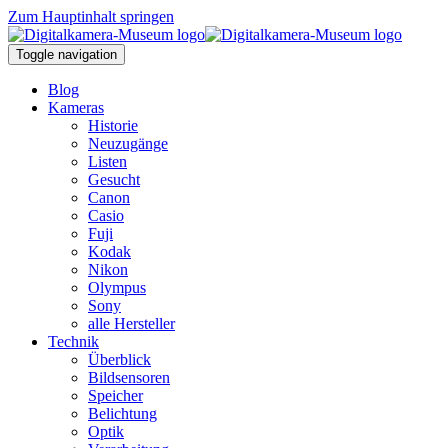
Zum Hauptinhalt springen
Toggle navigation
Blog
Kameras
Historie
Neuzugänge
Listen
Gesucht
Canon
Casio
Fuji
Kodak
Nikon
Olympus
Sony
alle Hersteller
Technik
Überblick
Bildsensoren
Speicher
Belichtung
Optik