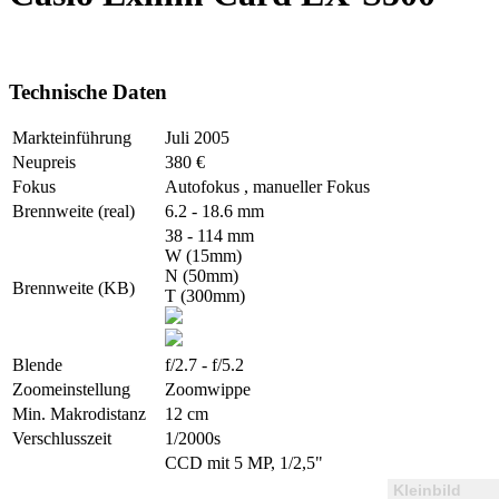
Technische Daten
Markteinführung
Juli 2005
Neupreis
380 €
Fokus
Autofokus , manueller Fokus
Brennweite (real)
6.2 - 18.6 mm
38 - 114 mm
W (15mm)
N (50mm)
Brennweite (KB)
T (300mm)
Blende
f/2.7 - f/5.2
Zoomeinstellung
Zoomwippe
Min. Makrodistanz
12 cm
Verschlusszeit
1/2000s
CCD mit 5 MP, 1/2,5"