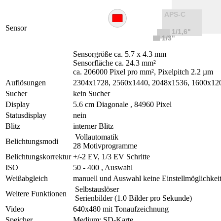
Sensor
Sensorgröße ca. 5.7 x 4.3 mm
Sensorfläche ca. 24.3 mm²
ca. 206000 Pixel pro mm², Pixelpitch 2.2 µm
Auflösungen
2304x1728, 2560x1440, 2048x1536, 1600x12
Sucher
kein Sucher
Display
5.6 cm Diagonale , 84960 Pixel
Statusdisplay
nein
Blitz
interner Blitz
Vollautomatik
Belichtungsmodi
28 Motivprogramme
Belichtungskorrektur
+/-2 EV, 1/3 EV Schritte
ISO
50 - 400 , Auswahl
Weißabgleich
manuell und Auswahl keine Einstellmöglichkei
Selbstauslöser
Weitere Funktionen
Serienbilder (1.0 Bilder pro Sekunde)
Video
640x480 mit Tonaufzeichnung
Speicher
Medium: SD-Karte