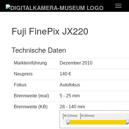
Zum
Togg
Hauptinhalt
navig
springen
Fuji FinePix JX220
Technische Daten
Markteinführung
Dezember 2010
Neupreis
140 €
Fokus
Autofokus
Brennweite (real)
5 - 25 mm
Brennweite (KB)
28 - 140 mm
W (15mm)
N (50mm)