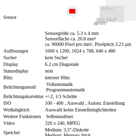
Sensor
Sensorgröße ca. 5.3 x 4 mm
Sensorfläche ca. 20.8 mm²
ca. 96000 Pixel pro mm², Pixelpitch 3.23 µm
Auflösungen
1600 x 1200, 1024 x 768, 640 x 480
Sucher
kein Sucher
Display
6.2 cm Diagonale
Statusdisplay
nein
Blitz
interner Blitz
Vollautomatik
Belichtungsmodi
Programmautomatik
Belichtungskorrektur
+/-2, 1/3 Schritte
ISO
100 - 400 , Auswahl , Autom. Einstellung
Weißabgleich
Auswahl keine Einstellmöglichkeiten
Weitere Funktionen
Selbstauslöser
Video
320 x 240, MPEG
Medium: 3,5"-Diskette
Speicher
Medium: Memory Stick