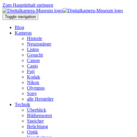
Zum Hauptinhalt springen
Toggle navigation
Blog
Kameras
Historie
Neuzugänge
Listen
Gesucht
Canon
Casio
Fuji
Kodak
Nikon
Olympus
Sony
alle Hersteller
Technik
Überblick
Bildsensoren
Speicher
Belichtung
Optik