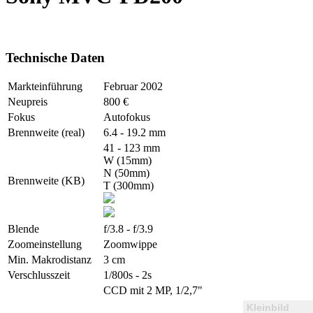
Technische Daten
Markteinführung
Februar 2002
Neupreis
800 €
Fokus
Autofokus
Brennweite (real)
6.4 - 19.2 mm
41 - 123 mm
W (15mm)
N (50mm)
Brennweite (KB)
T (300mm)
Blende
f/3.8 - f/3.9
Zoomeinstellung
Zoomwippe
Min. Makrodistanz
3 cm
Verschlusszeit
1/800s - 2s
CCD mit 2 MP, 1/2,7"