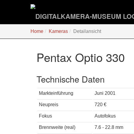
Zum
Hauptinhalt
springen
Sie
Home
Kameras
Detailansicht
sind
hier:
Pentax Optio 330
Technische Daten
Markteinführung
Juni 2001
Neupreis
720 €
Fokus
Autofokus
Brennweite (real)
7.6 - 22.8 mm