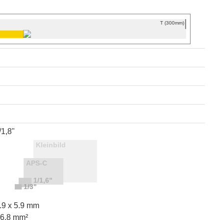
T (300mm)
/1,8"
.9 x 5.9 mm
46.8 mm²