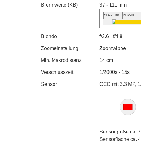
Brennweite (KB)
37 - 111 mm
W (15mm)
N (50mm)
Blende
f/2.6 - f/4.8
Zoomeinstellung
Zoomwippe
Min. Makrodistanz
14 cm
Verschlusszeit
1/2000s - 15s
Sensor
CCD mit 3.3 MP, 1
Sensorgröße ca. 7
Sensorfläche ca. 