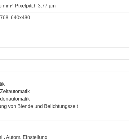
o mm², Pixelpitch 3.77 µm
768, 640x480
ik
Zeitautomatik
ndenautomatik
ung von Blende und Belichtungszeit
l , Autom. Einstellung