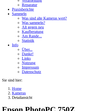
Verarbeitung
Reparatur
Praxisberichte
Sammeln
Was sind alte Kameras wert?
Was sammeln?
Alt gegen neu
Kaufberatung
Am Rande...
Statistik
Info
Über...
Danke!
Links
Nutzung
Impressum
Datenschutz
Sie sind hier:
Home
Kameras
Detailansicht
Epson PhotoPC 750Z