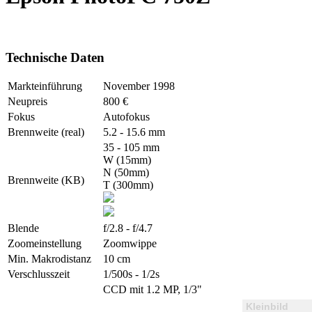
Technische Daten
Markteinführung
November 1998
Neupreis
800 €
Fokus
Autofokus
Brennweite (real)
5.2 - 15.6 mm
35 - 105 mm
W (15mm)
N (50mm)
Brennweite (KB)
T (300mm)
Blende
f/2.8 - f/4.7
Zoomeinstellung
Zoomwippe
Min. Makrodistanz
10 cm
Verschlusszeit
1/500s - 1/2s
CCD mit 1.2 MP, 1/3"