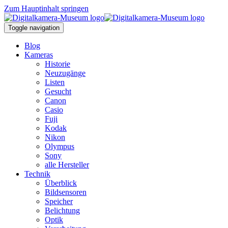
Zum Hauptinhalt springen
Toggle navigation
Blog
Kameras
Historie
Neuzugänge
Listen
Gesucht
Canon
Casio
Fuji
Kodak
Nikon
Olympus
Sony
alle Hersteller
Technik
Überblick
Bildsensoren
Speicher
Belichtung
Optik