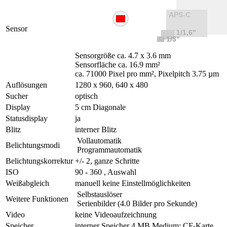
Sensor
Sensorgröße ca. 4.7 x 3.6 mm
Sensorfläche ca. 16.9 mm²
ca. 71000 Pixel pro mm², Pixelpitch 3.75 µm
Auflösungen
1280 x 960, 640 x 480
Sucher
optisch
Display
5 cm Diagonale
Statusdisplay
ja
Blitz
interner Blitz
Vollautomatik
Belichtungsmodi
Programmautomatik
Belichtungskorrektur
+/- 2, ganze Schritte
ISO
90 - 360 , Auswahl
Weißabgleich
manuell keine Einstellmöglichkeiten
Selbstauslöser
Weitere Funktionen
Serienbilder (4.0 Bilder pro Sekunde)
Video
keine Videoaufzeichnung
Speicher
interner Speicher 4 MB Medium: CF-Karte