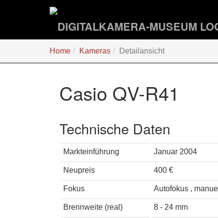
Zum
Hauptinhalt
springen
Sie
Home
Kameras
Detailansicht
sind
hier:
Casio QV-R41
Technische Daten
Markteinführung
Januar 2004
Neupreis
400 €
Fokus
Autofokus , manue
Brennweite (real)
8 - 24 mm