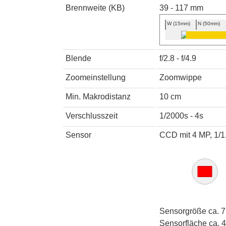
Brennweite (KB)
39 - 117 mm
W (15mm)
N (50mm)
Blende
f/2.8 - f/4.9
Zoomeinstellung
Zoomwippe
Min. Makrodistanz
10 cm
Verschlusszeit
1/2000s - 4s
Sensor
CCD mit 4 MP, 1/1
Sensorgröße ca. 7
Sensorfläche ca. 