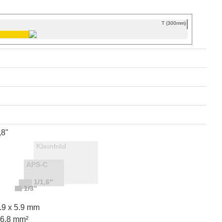
T (300mm)
,8"
.9 x 5.9 mm
46.8 mm²