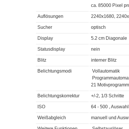
ca. 85000 Pixel pr
Auflösungen
2240x1680, 2240x
Sucher
optisch
Display
5.2 cm Diagonale
Statusdisplay
nein
Blitz
interner Blitz
Belichtungsmodi
Vollautomatik
Programmautomat
21 Motivprogram
Belichtungskorrektur
+/-2, 1/3 Schritte
ISO
64 - 500 , Auswahl
Weißabgleich
manuell und Auswa
Weitere Funktionen
Selbstauslöser