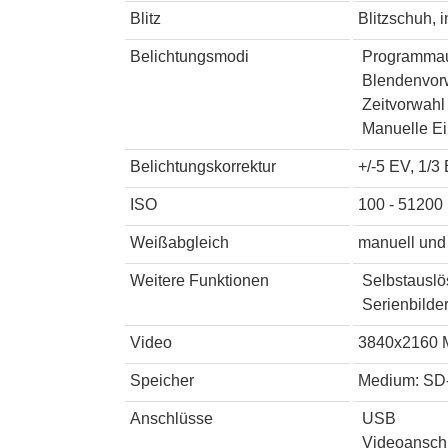
Blitz
Blitzschuh, i
Belichtungsmodi
Programmau
Blendenvorw
Zeitvorwahl
Manuelle Ei
Belichtungskorrektur
+/-5 EV, 1/3 
ISO
100 - 51200 
Weißabgleich
manuell und 
Weitere Funktionen
Selbstauslö
Serienbilder
Video
3840x2160 
Speicher
Medium: SD
Anschlüsse
USB
Videoansch