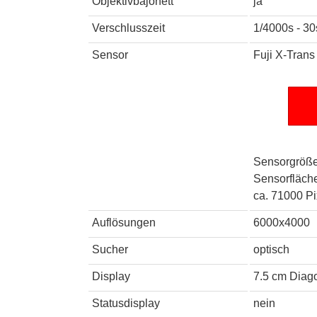
Objektivbajonett
ja
Verschlusszeit
1/4000s - 30
Sensor
Fuji X-Tran
Sensorgröße
Sensorfläch
ca. 71000 Pi
Auflösungen
6000x4000
Sucher
optisch
Display
7.5 cm Diag
Statusdisplay
nein