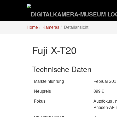
Zum
Hauptinhalt
springen
Sie
Home
Kameras
Detailansicht
sind
hier:
Fuji X-T20
Technische Daten
Markteinführung
Februar 201
Neupreis
899 €
Fokus
Autofokus , 
Phasen-AF m