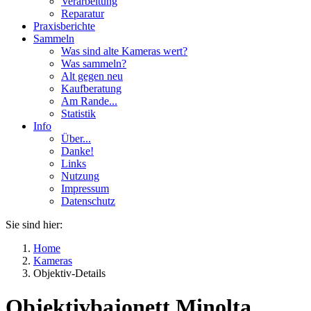
Verarbeitung
Reparatur
Praxisberichte
Sammeln
Was sind alte Kameras wert?
Was sammeln?
Alt gegen neu
Kaufberatung
Am Rande...
Statistik
Info
Über...
Danke!
Links
Nutzung
Impressum
Datenschutz
Sie sind hier:
Home
Kameras
Objektiv-Details
Objektivbajonett Minolta