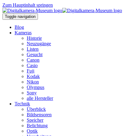
Zum Hauptinhalt springen
Toggle navigation
Blog
Kameras
Historie
Neuzugänge
Listen
Gesucht
Canon
Casio
Fuji
Kodak
Nikon
Olympus
Sony
alle Hersteller
Technik
Überblick
Bildsensoren
Speicher
Belichtung
Optik