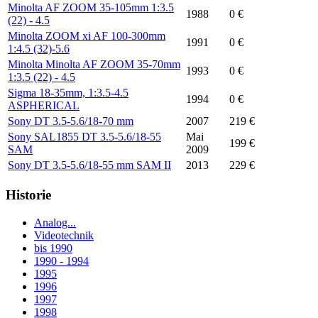
Minolta AF ZOOM 35-105mm 1:3.5
1988
0 €
(22) - 4.5
Minolta ZOOM xi AF 100-300mm
1991
0 €
1:4.5 (32)-5.6
Minolta Minolta AF ZOOM 35-70mm
1993
0 €
1:3.5 (22) - 4.5
Sigma 18-35mm, 1:3.5-4.5
1994
0 €
ASPHERICAL
Sony DT 3.5-5.6/18-70 mm
2007
219 €
Sony SAL1855 DT 3.5-5.6/18-55
Mai
199 €
SAM
2009
Sony DT 3.5-5.6/18-55 mm SAM II
2013
229 €
Historie
Analog...
Videotechnik
bis 1990
1990 - 1994
1995
1996
1997
1998