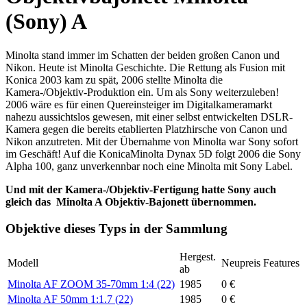
(Sony) A
Minolta stand immer im Schatten der beiden großen Canon und
Nikon. Heute ist Minolta Geschichte. Die Rettung als Fusion mit
Konica 2003 kam zu spät, 2006 stellte Minolta die
Kamera-/Objektiv-Produktion ein. Um als Sony weiterzuleben!
2006 wäre es für einen Quereinsteiger im Digitalkameramarkt
nahezu aussichtslos gewesen, mit einer selbst entwickelten DSLR-
Kamera gegen die bereits etablierten Platzhirsche von Canon und
Nikon anzutreten. Mit der Übernahme von Minolta war Sony sofort
im Geschäft! Auf die KonicaMinolta Dynax 5D folgt 2006 die Sony
Alpha 100, ganz unverkennbar noch eine Minolta mit Sony Label.
Und mit der Kamera-/Objektiv-Fertigung hatte Sony auch
gleich das Minolta A Objektiv-Bajonett übernommen.
Objektive dieses Typs in der Sammlung
Hergest.
Modell
Neupreis
Features
ab
Minolta AF ZOOM 35-70mm 1:4 (22)
1985
0 €
Minolta AF 50mm 1:1.7 (22)
1985
0 €