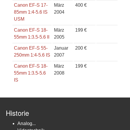
Canon EF-S 17-
März
400 €
85mm 1:4-5.6 IS
2004
USM
Canon EF-S 18-
März
199 €
55mm 1:3.5-5.6 II
2005
Canon EF-S 55-
Januar
200 €
250mm 1:4-5.6 IS
2007
Canon EF-S 18-
März
199 €
55mm 1:3.5-5.6
2008
IS
Historie
Analog...