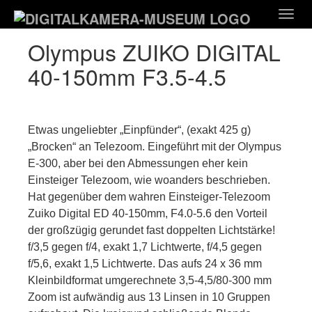
Zum
Togg
Hauptinhalt
navig
springen
Olympus ZUIKO DIGITAL
40-150mm F3.5-4.5
Etwas ungeliebter „Einpfünder“, (exakt 425 g)
„Brocken“ an Telezoom. Eingeführt mit der Olympus
E-300, aber bei den Abmessungen eher kein
Einsteiger Telezoom, wie woanders beschrieben.
Hat gegenüber dem wahren Einsteiger-Telezoom
Zuiko Digital ED 40-150mm, F4.0-5.6 den Vorteil
der großzügig gerundet fast doppelten Lichtstärke!
f/3,5 gegen f/4, exakt 1,7 Lichtwerte, f/4,5 gegen
f/5,6, exakt 1,5 Lichtwerte. Das aufs 24 x 36 mm
Kleinbildformat umgerechnete 3,5-4,5/80-300 mm
Zoom ist aufwändig aus 13 Linsen in 10 Gruppen