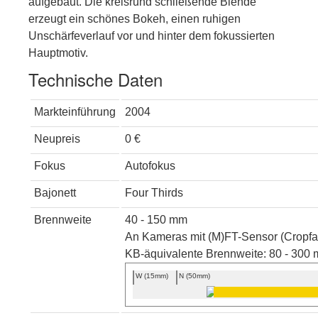
aufgebaut. Die kreisrund schließende Blende
erzeugt ein schönes Bokeh, einen ruhigen
Unschärfeverlauf vor und hinter dem fokussierten
Hauptmotiv.
Technische Daten
Markteinführung
2004
Neupreis
0 €
Fokus
Autofokus
Bajonett
Four Thirds
Brennweite
40 - 150 mm
An Kameras mit (M)FT-Sensor (Cropfak
KB-äquivalente Brennweite: 80 - 300
W (15mm)
N (50mm)