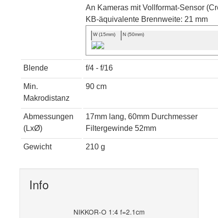
An Kameras mit Vollformat-Sensor (Cro
KB-äquivalente Brennweite: 21 mm
W (15mm)
N (50mm)
Blende
f/4 - f/16
Min.
90 cm
Makrodistanz
Abmessungen
17mm lang, 60mm Durchmesser
(LxØ)
Filtergewinde 52mm
Gewicht
210 g
Info
NIKKOR-O 1:4 f=2.1cm