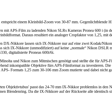
nd entspricht einem Kleinbild-Zoom von 30-87 mm. Gegenlichtblende 
logen mit APS-Film zu ladenden Nikon SLRs Kameras Pronea 600 i (in d
inbildformat. Daraus resultiert ein analoger Cropfaktor von 1,25, mit 
ten DX-Nikkore lassen sich IX-Nikkore nur auf eine zwei Kodak/Niko
dass sich IX-Nikkore (unmodifiziert) auf keine „normale“ Nikon DSL
0, digitalisierte Proneas 600i/6i.
Minolta und Nikon zum Mitmischen genötigt und stellte die für APS-F
gehend inkompatible Objektive fürs APS-Filmformat zu investieren. Di
 APS- Formats 1,25 zum 30-106 mm Zoom mutierte und dabei nicht gan
ten Objektivtubus' passt das 24-70 mm IX-Nikkor problemlos in den Ni
en Blendenring. Da die IX-Nikkore auf der Rückseite alle identisch s