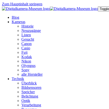
Zum Hauptinhalt springen
Toggle
Blog
Kameras
Historie
Neuzugänge
Listen
Gesucht
Canon
Casio
Fuji
Kodak
Nikon
Olympus
Sony
alle Hersteller
Technik
Überblick
Bildsensoren
Speicher
Belichtung
Optik
Verarbeitung