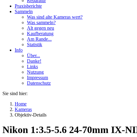
Reparatur
Praxisberichte
Sammeln
Was sind alte Kameras wert?
Was sammeln?
Alt gegen neu
Kaufberatung
Am Rande...
Statistik
Info
Über...
Danke!
Links
Nutzung
Impressum
Datenschutz
Sie sind hier:
Home
Kameras
Objektiv-Details
Nikon 1:3.5-5.6 24-70mm IX-