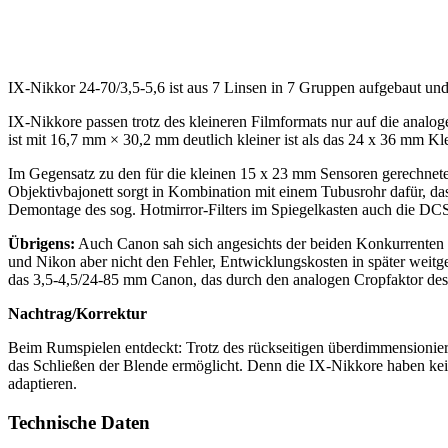
IX-Nikkor 24-70/3,5-5,6 ist aus 7 Linsen in 7 Gruppen aufgebaut u
IX-Nikkore passen trotz des kleineren Filmformats nur auf die ana
ist mit 16,7 mm × 30,2 mm deutlich kleiner ist als das 24 x 36 mm Kle
Im Gegensatz zu den für die kleinen 15 x 23 mm Sensoren gerechne
Objektivbajonett sorgt in Kombination mit einem Tubusrohr dafür, 
Demontage des sog. Hotmirror-Filters im Spiegelkasten auch die DCS33
Übrigens:
Auch Canon sah sich angesichts der beiden Konkurrenten 
und Nikon aber nicht den Fehler, Entwicklungskosten in später weit
das 3,5-4,5/24-85 mm Canon, das durch den analogen Cropfaktor des
Nachtrag/Korrektur
Beim Rumspielen entdeckt: Trotz des rückseitigen überdimmensionier
das Schließen der Blende ermöglicht. Denn die IX-Nikkore haben kein
adaptieren.
Technische Daten