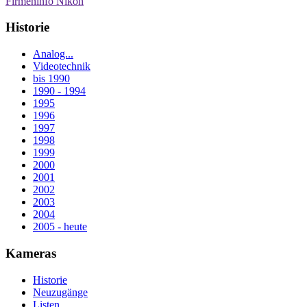
Firmeninfo Nikon
Historie
Analog...
Videotechnik
bis 1990
1990 - 1994
1995
1996
1997
1998
1999
2000
2001
2002
2003
2004
2005 - heute
Kameras
Historie
Neuzugänge
Listen