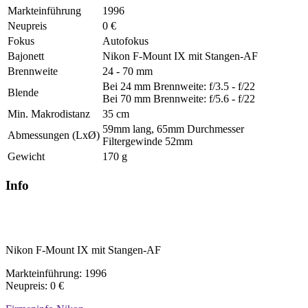
Markteinführung
1996
Neupreis
0 €
Fokus
Autofokus
Bajonett
Nikon F-Mount IX mit Stangen-AF
Brennweite
24 - 70 mm
Bei 24 mm Brennweite: f/3.5 - f/22
Blende
Bei 70 mm Brennweite: f/5.6 - f/22
Min. Makrodistanz
35 cm
59mm lang, 65mm Durchmesser
Abmessungen (LxØ)
Filtergewinde 52mm
Gewicht
170 g
Info
Nikon F-Mount IX mit Stangen-AF
Markteinführung: 1996
Neupreis: 0 €