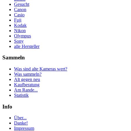
Gesucht
Canon
Casio
Fuji
Kodak
Nikon
Olympus
Sony
alle Hersteller
Sammeln
Was sind alte Kameras wert?
Was sammeln?
Alt gegen neu
Kaufberatung
Am Rande...
Statistik
Info
Über...
Danke!
Impressum