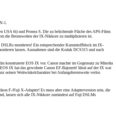
HN-1.
en USA 6i) und Pronea S. Die zu belichtende Fläche des APS-Films
dem die Brennweiten der IX-Nikkore zu multiplizieren ist.
n DSLRs montieren! Ein entsprechender Kunststoffblock im IX-
R montieren lassen. Ausnahmen sind die Kodak DCS315 und nach
ilm konstruierte EOS IX vor. Canon machte im Gegensatz zu Minolta
e EOS IX hat das gewohnte Canon EF-Bajonett! Ideal auf der IX war
z seinen Weitwinkelcharakter bei Anfangsbrennweite verlor.
kon F-/Fuji X-Adapter! Es muss aber eine Adapterversion sein, die
ind, lassen sich alle IX-Nikkore zumindest auf Fuji DSLMs