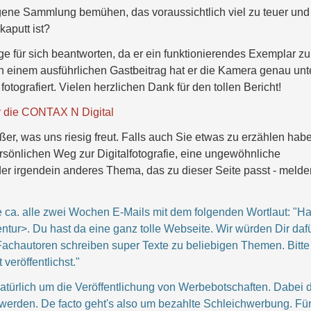
igene Sammlung bemühen, das voraussichtlich viel zu teuer und
aputt ist?
e für sich beantworten, da er ein funktionierendes Exemplar zu
 einem ausführlichen Gastbeitrag hat er die Kamera genau unt
tografiert. Vielen herzlichen Dank für den tollen Bericht!
er die CONTAX N Digital
er, was uns riesig freut. Falls auch Sie etwas zu erzählen habe
sönlichen Weg zur Digitalfotografie, eine ungewöhnliche
er irgendein anderes Thema, das zu dieser Seite passt - melde
a. alle zwei Wochen E-Mails mit dem folgenden Wortlaut: "Hal
ntur>. Du hast da eine ganz tolle Webseite. Wir würden Dir daf
Fachautoren schreiben super Texte zu beliebigen Themen. Bitte
eröffentlichst."
atürlich um die Veröffentlichung von Werbebotschaften. Dabei d
werden. De facto geht's also um bezahlte Schleichwerbung. Fü