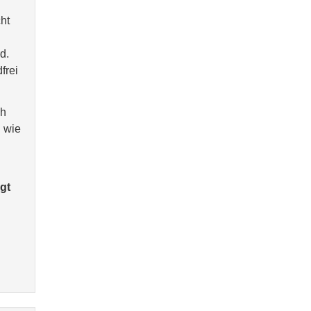
ht
d.
frei
ch
d wie
gt