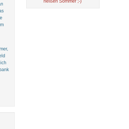
heißen Sommer ;-)
an
as
se
em
mer,
eld
 ich
nbank