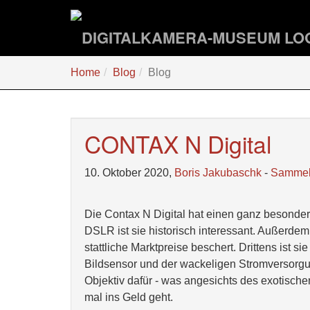
Zum
Hauptinhalt
springen
Sie
Home
Blog
Blog
sind
hier:
CONTAX N Digital
10. Oktober 2020,
Boris Jakubaschk
-
Samme
Die Contax N Digital hat einen ganz besonder
DSLR ist sie historisch interessant. Außerdem
stattliche Marktpreise beschert. Drittens ist 
Bildsensor und der wackeligen Stromversorg
Objektiv dafür - was angesichts des exotisc
mal ins Geld geht.