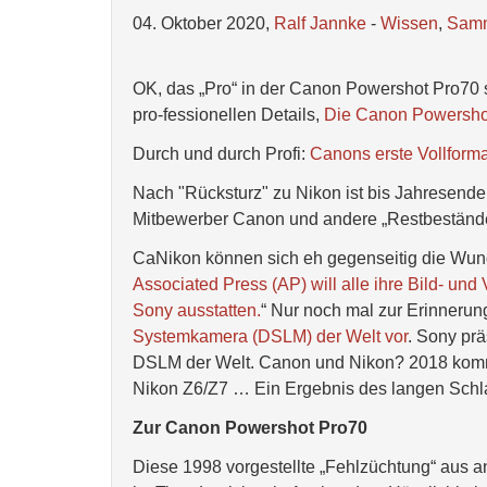
04. Oktober 2020,
Ralf Jannke
-
Wissen
,
Sam
OK, das „Pro“ in der Canon Powershot Pro70 
pro-fessionellen Details,
Die Canon Powershot 
Durch und durch Profi:
Canons erste Vollform
Nach "Rücksturz" zu Nikon ist bis Jahresende
Mitbewerber Canon und andere „Restbeständ
CaNikon können sich eh gegenseitig die Wun
Associated Press (AP) will alle ihre Bild- un
Sony ausstatten.
“ Nur noch mal zur Erinnerun
Systemkamera (DSLM) der Welt vor
. Sony prä
DSLM der Welt. Canon und Nikon? 2018 komme
Nikon Z6/Z7 … Ein Ergebnis des langen Schla
Zur Canon Powershot Pro70
Diese 1998 vorgestellte „Fehlzüchtung“ aus 