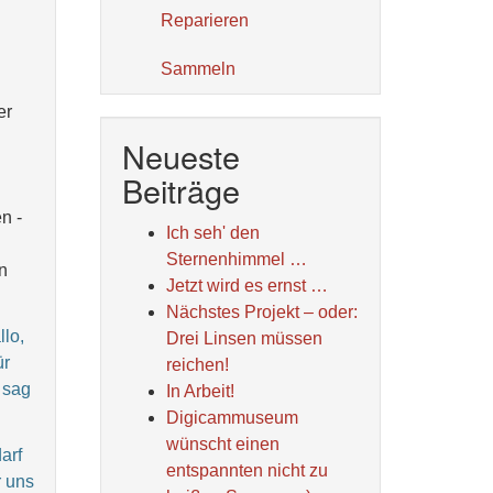
Reparieren
Sammeln
er
Neueste
Beiträge
n -
Ich seh' den
Sternenhimmel …
n
Jetzt wird es ernst …
Nächstes Projekt – oder:
lo,
Drei Linsen müssen
ür
reichen!
 sag
In Arbeit!
Digicammuseum
wünscht einen
arf
entspannten nicht zu
r uns