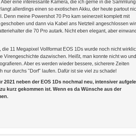
. Aber eine interessante Kamera, die ich gerne in die Sammlung
gt allerdings einen so exotischen Akku, der heute partout nic
. Denn meine Powershot 70 Pro kam seinerzeit komplett mit
h geschoben und dann via Kabel ans Netzteil angeschlossen wir
atteriehalter die 70 Pro autark. Nicht eben elegant, aber einwand
ie 11 Megapixel Vollformat EOS 1Ds wurde noch nicht wirkli
le Virengeschichte dazwischen. Heißt, man konnte nicht wo un
grafieren. Aber es werden wieder bessere, sicherere Zeiten
 nur durchs "Dorf" laufen. Dafür ist sie viel zu schade!
r 2021 neben der EOS 1Ds nochmal neu, intensiver aufgele
ht zu kurz gekommen ist. Wenn es da Wünsche aus der
men.