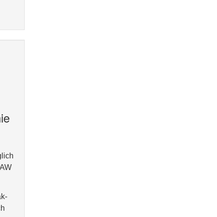
ie
lich
 RAW
ak-
ch