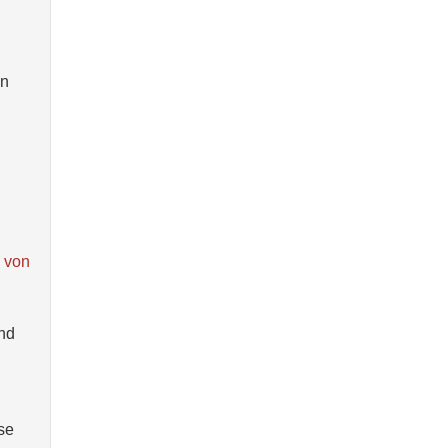
en
n von
nd
se