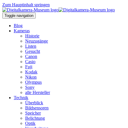
Zum Hauptinhalt springen
Toggle navigation
Blog
Kameras
Historie
Neuzugänge
Listen
Gesucht
Canon
Casio
Fuji
Kodak
Nikon
Olympus
Sony
alle Hersteller
Technik
Überblick
Bildsensoren
Speicher
Belichtung
Optik