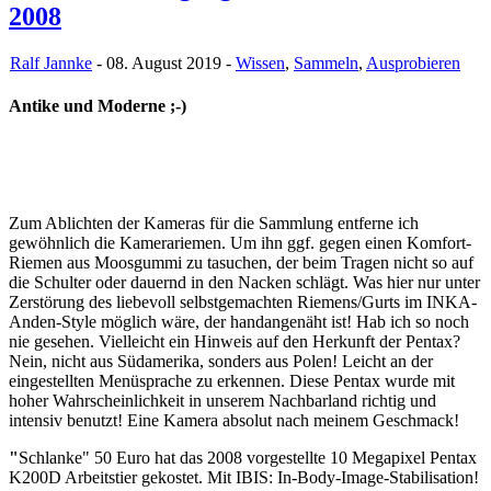
2008
Ralf Jannke
- 08. August 2019 -
Wissen
,
Sammeln
,
Ausprobieren
Antike und Moderne ;-)
Zum Ablichten der Kameras für die Sammlung entferne ich
gewöhnlich die Kamerariemen. Um ihn ggf. gegen einen Komfort-
Riemen aus Moosgummi zu tasuchen, der beim Tragen nicht so auf
die Schulter oder dauernd in den Nacken schlägt. Was hier nur unter
Zerstörung des liebevoll selbstgemachten Riemens/Gurts im INKA-
Anden-Style möglich wäre, der handangenäht ist! Hab ich so noch
nie gesehen. Vielleicht ein Hinweis auf den Herkunft der Pentax?
Nein, nicht aus Südamerika, sonders aus Polen! Leicht an der
eingestellten Menüsprache zu erkennen. Diese Pentax wurde mit
hoher Wahrscheinlichkeit in unserem Nachbarland richtig und
intensiv benutzt! Eine Kamera absolut nach meinem Geschmack!
"
Schlanke" 50 Euro hat das 2008 vorgestellte 10 Megapixel Pentax
K200D Arbeitstier gekostet. Mit IBIS: In-Body-Image-Stabilisation!