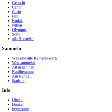
Gesucht
Canon
Casio
Fuji
Kodak
Nikon
Olympus
Sony
alle Hersteller
Sammeln
Was sind alte Kameras wert?
Was sammeln?
Alt gegen neu
Kaufberatung
Am Rande...
Statistik
Info
Über...
Danke!
Impressum