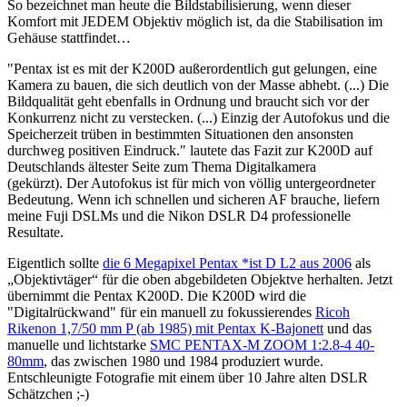
So bezeichnet man heute die Bildstabilisierung, wenn dieser
Komfort mit JEDEM Objektiv möglich ist, da die Stabilisation im
Gehäuse stattfindet…
"Pentax ist es mit der K200D außerordentlich gut gelungen, eine
Kamera zu bauen, die sich deutlich von der Masse abhebt. (...) Die
Bildqualität geht ebenfalls in Ordnung und braucht sich vor der
Konkurrenz nicht zu verstecken. (...) Einzig der Autofokus und die
Speicherzeit trüben in bestimmten Situationen den ansonsten
durchweg positiven Eindruck." lautete das Fazit zur K200D auf
Deutschlands ältester Seite zum Thema Digitalkamera
(gekürzt). Der Autofokus ist für mich von völlig untergeordneter
Bedeutung. Wenn ich schnellen und sicheren AF brauche, liefern
meine Fuji DSLMs und die Nikon DSLR D4 professionelle
Resultate.
Eigentlich sollte
die 6 Megapixel Pentax *ist D L2 aus 2006
als
„Objektivtäger“ für die oben abgebildeten Objektve herhalten. Jetzt
übernimmt die Pentax K200D. Die K200D wird die
"Digitalrückwand" für ein manuell zu fokussierendes
Ricoh
Rikenon 1,7/50 mm P (ab 1985) mit Pentax K-Bajonett
und das
manuelle und lichtstarke
SMC PENTAX-M ZOOM 1:2.8-4 40-
80mm
, das zwischen 1980 und 1984 produziert wurde.
Entschleunigte Fotografie mit einem über 10 Jahre alten DSLR
Schätzchen ;-)