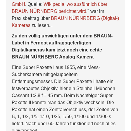
GmbH
. Quelle:
Wikipedia, wo ausführlich über
BRAUN NÜRNBERG berichtet wird
." war im
Praxisbeitrag über
BRAUN NÜRNRBERG (Digital-)
Kameras
zu lesen...
Zu den völlig unwichtigen unter dem BRAUN-
Label in Fernost auftragsgefertigten
Digitalkameras kam jetzt noch eine echte
BRAUN NÜRNBERG Analog Kamera
Eine Super Paxette I aus 1955, eine Mess-
Sucherkamera mit gekuppeltem
Entfernungsmesser. Die Super Paxette I hatte ein
festverbautes Objektiv, hier ein Steinheil München
Cassarit 1:2.8 f = 45 mm. Beim Nachfolger Super
Paxette II konnte man das Objektiv wechseln. Die
Paxette hat einen Zentralverschluss, der Zeiten von
B, 1, 1/2, 1/5, 1/10, 1/25, 1/50, 1/100 und 1/300 s
liefert. Nach über 60 Jahren funktioniert noch alles
einwandfrei!