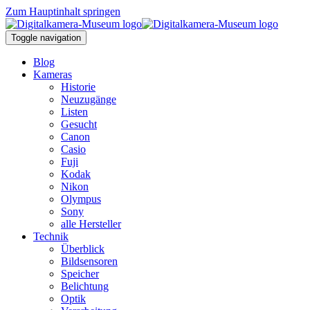
Zum Hauptinhalt springen
Toggle navigation
Blog
Kameras
Historie
Neuzugänge
Listen
Gesucht
Canon
Casio
Fuji
Kodak
Nikon
Olympus
Sony
alle Hersteller
Technik
Überblick
Bildsensoren
Speicher
Belichtung
Optik