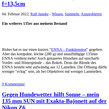
f=13,5cm
04. Februar 2022,
Ralf Jannke
-
Wissen
,
Sammeln
,
Ausprobieren
Ein weiteres 135er aus meinem Bestand
Bisher hat es nur einen kurzen "
ENNA – Funktionstest
" gegeben.
Aber das kompakte, leichte (280 g) und unauffälligige 135mm
ENNA verdient mehr! Auch genaueres Hinsehen auf unscharfe
Vorder- und Hintergründe – das Bokeh. Denn die Blende des
ENNA besteht sehr aufwändig aus 12 Lamellen. Die Öffnung dürfte
weniger "eckig" sein, als bei Objektiven mit weniger Lammellen.
0 Kommentare
Gegen Hundewetter hilft Sonne – mein
135 mm SUN mit Exakta-Bajonett auf der
Nikon Z6