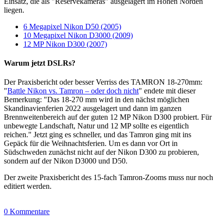
Einsatz, die als "Reservekameras" ausgelagert im Hohen Norden
liegen.
6 Megapixel Nikon D50 (2005)
10 Megapixel Nikon D3000 (2009)
12 MP Nikon D300 (2007)
Warum jetzt DSLRs?
Der Praxisbericht oder besser Verriss des TAMRON 18-270mm:
"
Battle Nikon vs. Tamron – oder doch nicht
" endete mit dieser
Bemerkung: "Das 18-270 mm wird in den nächst möglichen
Skandinavienferien 2022 ausgelagert und dann im ganzen
Brennweitenbereich auf der guten 12 MP Nikon D300 probiert. Für
unbewegte Landschaft, Natur und 12 MP sollte es eigentlich
reichen." Jetzt ging es schneller, und das Tamron ging mit ins
Gepäck für die Weihnachtsferien. Um es dann vor Ort in
Südschweden zunächst nicht auf der Nikon D300 zu probieren,
sondern auf der Nikon D3000 und D50.
Der zweite Praxisbericht des 15-fach Tamron-Zooms muss nur noch
editiert werden.
0 Kommentare