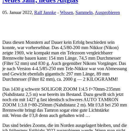
Neues Jahr, neues Altglas
05. Januar 2022,
Ralf Jannke
-
Wissen
,
Sammeln
,
Ausprobieren
Dass diesen Monstern auf Dauer kein Erfolg beschieden sein
konnte, war vorhersehbar. Das 4,5/80-200 mm Nikkor (Nikon)
zeigte 1969, wie kompakt man ein Telezoom vergleichbarer
Brennweite bauen kann: 154 mm Länge, 74,5 mm Durchmesser
(Filter 52 mm) und 830 g. Auch gegenüber Nikons Vorgänger. Das
je nach Version 4-4.5/85-250 mm Tele-Nikkor war von Abmessung
und Gewicht ebenfalls gigantisch: 297 mm Länge, 89 mm
Durchmesser (Filter 82 mm), ca. 2000 g — 2 KILOGRAMM!
Das 1430 g schwere SOLIGOR ZOOM 1:4.5 f=70mm-235mm
(Nahdistanz 2,5 m) war bereits im Bestand. Dazu gesellt sich jetzt
noch ein mit 1427 g fast identisch schweres AUTO TAMRON
ZOOM 1:3.8 f=80-250mm (Nahdistanz 2 m). Mit f/3,8 bei 250 mm
Brennweite bringt das Tamron sogar eine gute Lichtstärke
mit. Wenn die f/3,8 denn auch gehalten wird …
Das sind beides Zooms, die im Norden ausgelagert bleiben, und die
ich frühestens Frühjahr 2022 ausprobieren werde. Wenn man nicht