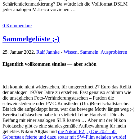
Schärfentiefenmarkierung? Da würde ich die Vollformat DSLM
jeder analogen M-Leica vorziehen …
0 Kommentare
Sammelgelüste ;-)
25. Januar 2022,
Ralf Jannke
-
Wissen
,
Sammeln
,
Ausprobieren
Eigentlich vollkommen sinnlos — aber schön
Ich konnte nicht widerstehen, für umgerechnet 27 Euro das Relikt
der analogen 1970er Jahre zu erstehen. Fast genauso schlimm wie
die unsäglichen Foto-Verhinderungstaschen – Pardon die
schweinslederne oder PVC-Kunstleder (Un-)Bereitschaftstasche.
Bis ich die aufgeklappt hatte, war das bewegte Motiv längst weg ;-)
Bereitschaftstaschen habe ich vielleicht eine Handvoll. Die als
Beifang mit einer analogen SLR kamen … Aber mit der Nikon-
Fototasche gibt es eine standesgemäße Aufbewahrung für mein
geliebtes Nikon Altglas und
die Nikon F2 ;-) Die 2021 50.
Geburtstag feierte und dazu sogar mit SW-Film geladen wurde!