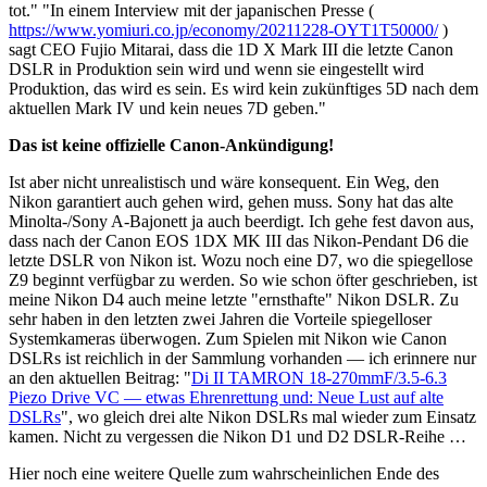
tot." "In einem Interview mit der japanischen Presse (
https://www.yomiuri.co.jp/economy/20211228-OYT1T50000/
)
sagt CEO Fujio Mitarai, dass die 1D X Mark III die letzte Canon
DSLR in Produktion sein wird und wenn sie eingestellt wird
Produktion, das wird es sein. Es wird kein zukünftiges 5D nach dem
aktuellen Mark IV und kein neues 7D geben."
Das ist keine offizielle Canon-Ankündigung!
Ist aber nicht unrealistisch und wäre konsequent. Ein Weg, den
Nikon garantiert auch gehen wird, gehen muss. Sony hat das alte
Minolta-/Sony A-Bajonett ja auch beerdigt. Ich gehe fest davon aus,
dass nach der Canon EOS 1DX MK III das Nikon-Pendant D6 die
letzte DSLR von Nikon ist. Wozu noch eine D7, wo die spiegellose
Z9 beginnt verfügbar zu werden. So wie schon öfter geschrieben, ist
meine Nikon D4 auch meine letzte "ernsthafte" Nikon DSLR. Zu
sehr haben in den letzten zwei Jahren die Vorteile spiegelloser
Systemkameras überwogen. Zum Spielen mit Nikon wie Canon
DSLRs ist reichlich in der Sammlung vorhanden — ich erinnere nur
an den aktuellen Beitrag: "
Di II TAMRON 18-270mmF/3.5-6.3
Piezo Drive VC — etwas Ehrenrettung und: Neue Lust auf alte
DSLRs
", wo gleich drei alte Nikon DSLRs mal wieder zum Einsatz
kamen. Nicht zu vergessen die Nikon D1 und D2 DSLR-Reihe …
Hier noch eine weitere Quelle zum wahrscheinlichen Ende des