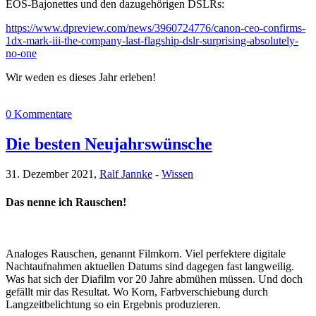
EOS-Bajonettes und den dazugehörigen DSLRs:
https://www.dpreview.com/news/3960724776/canon-ceo-confirms-
1dx-mark-iii-the-company-last-flagship-dslr-surprising-absolutely-
no-one
Wir weden es dieses Jahr erleben!
0 Kommentare
Die besten Neujahrswünsche
31. Dezember 2021,
Ralf Jannke
-
Wissen
Das nenne ich Rauschen!
Analoges Rauschen, genannt Filmkorn. Viel perfektere digitale
Nachtaufnahmen aktuellen Datums sind dagegen fast langweilig.
Was hat sich der Diafilm vor 20 Jahre abmühen müssen. Und doch
gefällt mir das Resultat. Wo Korn, Farbverschiebung durch
Langzeitbelichtung so ein Ergebnis produzieren.