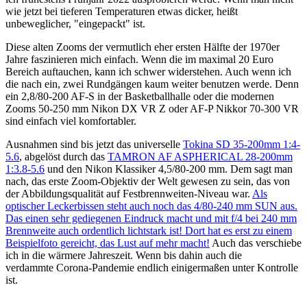
wie jetzt bei tieferen Temperaturen etwas dicker, heißt
unbeweglicher, "eingepackt" ist.
Diese alten Zooms der vermutlich eher ersten Hälfte der 1970er
Jahre faszinieren mich einfach. Wenn die im maximal 20 Euro
Bereich auftauchen, kann ich schwer widerstehen. Auch wenn ich
die nach ein, zwei Rundgängen kaum weiter benutzen werde. Denn
ein 2,8/80-200 AF-S in der Basketballhalle oder die modernen
Zooms 50-250 mm Nikon DX VR Z oder AF-P Nikkor 70-300 VR
sind einfach viel komfortabler.
Ausnahmen sind bis jetzt das universelle
Tokina SD 35-200mm 1:4-
5.6
, abgelöst durch das
TAMRON AF ASPHERICAL 28-200mm
1:3.8-5.6
und den Nikon Klassiker 4,5/80-200 mm. Dem sagt man
nach, das erste Zoom-Objektiv der Welt gewesen zu sein, das von
der Abbildungsqualität auf Festbrennweiten-Niveau war.
Als
optischer Leckerbissen steht auch noch das 4/80-240 mm SUN aus.
Das einen sehr gediegenen Eindruck macht und mit f/4 bei 240 mm
Brennweite auch ordentlich lichtstark ist! Dort hat es erst zu einem
Beispielfoto gereicht, das Lust auf mehr macht!
Auch das verschiebe
ich in die wärmere Jahreszeit. Wenn bis dahin auch die
verdammte Corona-Pandemie endlich einigermaßen unter Kontrolle
ist.