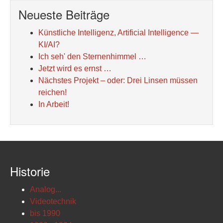
Neueste Beiträge
Künstliche Intelligenz, Artificial Intelligence —
KI/AI?
Ich seh' den Sternenhimmel …
Jetzt wird es ernst …
Nächstes Projekt – oder: Drei Linsen müssen
reichen!
In Arbeit!
Historie
Analog...
Videotechnik
bis 1990