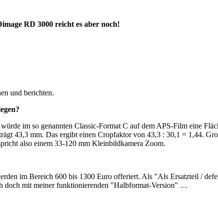
Dimage RD 3000 reicht es aber noch!
en und berichten.
legen?
s, würde im so genannten Classic-Format C auf dem APS-Film eine Flä
ägt 43,3 mm. Das ergibt einen Cropfaktor von 43,3 : 30,1 = 1,44. Groß
tspricht also einem 33-120 mm Kleinbildkamera Zoom.
erden im Bereich 600 bis 1300 Euro offeriert. Als "Als Ersatzteil / d
ch doch mit meiner funktionierenden "Halbformat-Version" …