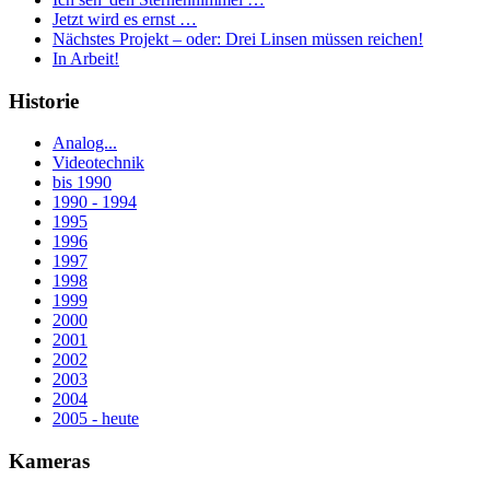
Jetzt wird es ernst …
Nächstes Projekt – oder: Drei Linsen müssen reichen!
In Arbeit!
Historie
Analog...
Videotechnik
bis 1990
1990 - 1994
1995
1996
1997
1998
1999
2000
2001
2002
2003
2004
2005 - heute
Kameras