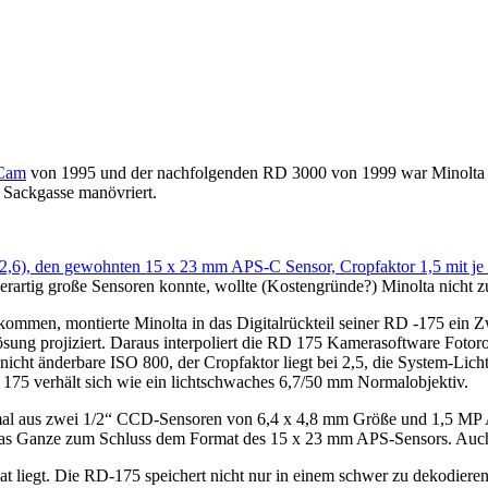
Cam
von 1995 und der nachfolgenden RD 3000 von 1999 war Minolta 
 Sackgasse manövriert.
2,6), den gewohnten 15 x 23 mm APS-C Sensor, Cropfaktor 1,5 mit je
derartig große Sensoren konnte, wollte (Kostengründe?) Minolta nicht z
men, montierte Minolta in das Digitalrückteil seiner RD -175 ein Zwis
ng projiziert. Daraus interpoliert die RD 175 Kamerasoftware Fotoro
ht änderbare ISO 800, der Cropfaktor liegt bei 2,5, die System-Lichtst
 175 verhält sich wie ein lichtschwaches 6,7/50 mm Normalobjektiv.
al aus zwei 1/2“ CCD-Sensoren von 6,4 x 4,8 mm Größe und 1,5 MP Au
das Ganze zum Schluss dem Format des 15 x 23 mm APS-Sensors. Auch hi
at liegt. Die RD-175 speichert nicht nur in einem schwer zu dekodier