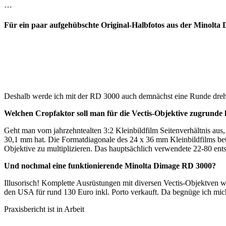
…
Für ein paar aufgehübschte Original-Halbfotos aus der Minolta 
Deshalb werde ich mit der RD 3000 auch demnächst eine Runde dreh
Welchen Cropfaktor soll man für die Vectis-Objektive zugrunde 
Geht man vom jahrzehntealten 3:2 Kleinbildfilm Seitenverhältnis au
30,1 mm hat. Die Formatdiagonale des 24 x 36 mm Kleinbildfilms betr
Objektive zu multiplizieren. Das hauptsächlich verwendete 22-80 en
Und nochmal eine funktionierende Minolta Dimage RD 3000?
Illusorisch! Komplette Ausrüstungen mit diversen Vectis-Objektven w
den USA für rund 130 Euro inkl. Porto verkauft. Da begnüge ich mi
Praxisbericht ist in Arbeit