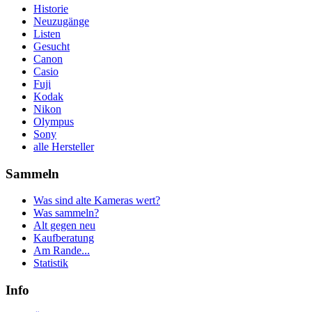
Historie
Neuzugänge
Listen
Gesucht
Canon
Casio
Fuji
Kodak
Nikon
Olympus
Sony
alle Hersteller
Sammeln
Was sind alte Kameras wert?
Was sammeln?
Alt gegen neu
Kaufberatung
Am Rande...
Statistik
Info