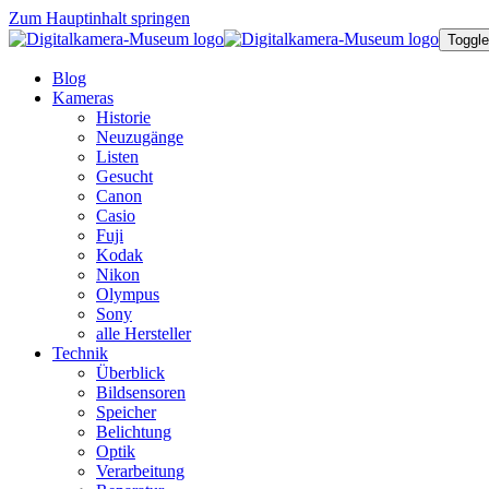
Zum Hauptinhalt springen
Toggle
Blog
Kameras
Historie
Neuzugänge
Listen
Gesucht
Canon
Casio
Fuji
Kodak
Nikon
Olympus
Sony
alle Hersteller
Technik
Überblick
Bildsensoren
Speicher
Belichtung
Optik
Verarbeitung