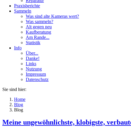
Reparatur
Praxisberichte
Sammeln
Was sind alte Kameras wert?
Was sammeln?
Alt gegen neu
Kaufberatung
Am Rande...
Statistik
Info
Über...
Danke!
Links
Nutzung
Impressum
Datenschutz
Sie sind hier:
Home
Blog
Blog
Meine ungewöhnlichste, klobigste, verbaute