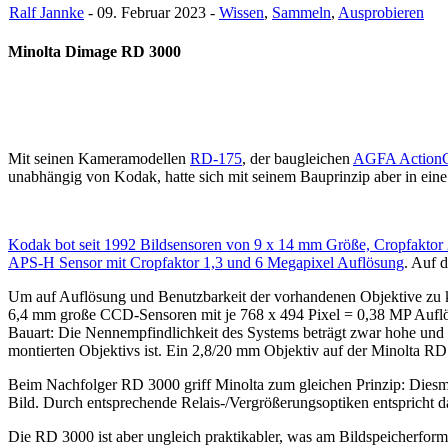
Ralf Jannke
- 09. Februar 2023 -
Wissen
,
Sammeln
,
Ausprobieren
Minolta Dimage RD 3000
Mit seinen Kameramodellen
RD-175
, der baugleichen
AGFA Action
unabhängig von Kodak, hatte sich mit seinem Bauprinzip aber in eine
Kodak bot seit 1992 Bildsensoren von 9 x 14 mm Größe, Cropfaktor 
APS-H Sensor mit Cropfaktor 1,3 und 6 Megapixel Auflösung
. Auf 
Um auf Auflösung und Benutzbarkeit der vorhandenen Objektive zu kom
6,4 mm große CCD-Sensoren mit je 768 x 494 Pixel = 0,38 MP Auflösu
Bauart: Die Nennempfindlichkeit des Systems beträgt zwar hohe und nic
montierten Objektivs ist. Ein 2,8/20 mm Objektiv auf der Minolta RD
Beim Nachfolger RD 3000 griff Minolta zum gleichen Prinzip: Diesm
Bild. Durch entsprechende Relais-/Vergrößerungsoptiken entspricht 
Die RD 3000 ist aber ungleich praktikabler, was am Bildspeicherform