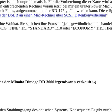
r ist noch unproblematisch. Für die Vorbereitung dieser Karte wird
 entsprechenden Rechner voraussetzt, bei mir ein uralter Power Mac 
e mit Fotos, aufgenommen mit der RD-175 gefüllt werden kann. Diese Spe
s der DSLR an einen Mac-Rechner über SCSI, Datenkonvertierung"
chte Wohltat. Sie speichert ihre Fotos auf jede gewöhnliche, unbehan
 JPEG "FINE" 1:5, "STANDARD" 1:10 oder "ECONOMY" 1:15. Hier is
lar der Minolta Dimage RD 3000 irgendwann verkauft :-(
in den Strahlungsgang des optischen Systems. Konsequenz: Es gibt nur 