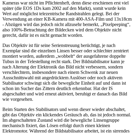
Kameras war nicht im Pflichtenheft, denn diese erschienen erst viel
später (die EOS 1Ds kam 2002 auf den Markt), somit wurde kein
Wert auf möglichst telezentrische Randstrahlen gelegt. Bei der
Verwendung an einer KB-Kamera mit 400-ASA-Film und 13x18cm
- Abzügen wird das jedoch nicht allzusehr bemerkt, „Pixelpeeping“,
also 100%-Betrachtung der Bildecken wird dem Objektiv nicht
gerecht, dafür ist es nicht gemacht worden.
Das Objektiv ist für seine Serienstreuung berüchtigt, je nach
Exemplar sind die einzelnen Linsen besser oder schlechter zentriert
montiert worden, außerdem „wobbelt“ der ausgefahrene doppelte
Tubus in der Telestellung recht stark. Der Bildstabilisator kann je
nach Alterung der Elektronik das Bild nicht verbessern, sondern
verschlechtern, insbesondere nach einem Schwenk zur neuen
Ausschnittswahl mit angedrücktem Auslöser oder noch aktivem
Stabilisator schwingt sich die bewegliche Einheit auf und dann ist
schon im Sucher das Zittern deutlich erkennbar. Hat der IS
abgeschaltet und wird erneut aktiviert, beruhigt er danach das Bild
wie vorgesehen.
Beim Starten des Stabilisators und wenn dieser wieder abschaltet,
gibt das Objektiv ein klickendes Geräusch ab, das ist jedoch normal.
Im abgeschalteten Zustand wird die bewegliche Linsengruppe
mechanisch fixiert, das Lösen erfolgt durch einen kleinen
Elektromotor. Während der Bildstabilisator arbeitet, ist ein sirrendes