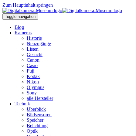
Zum Hauptinhalt springen
Toggle navigation
Blog
Kameras
Historie
Neuzugänge
Listen
Gesucht
Canon
Casio
Fuji
Kodak
Nikon
Olympus
Sony
alle Hersteller
Technik
Überblick
Bildsensoren
Speicher
Belichtung
Optik