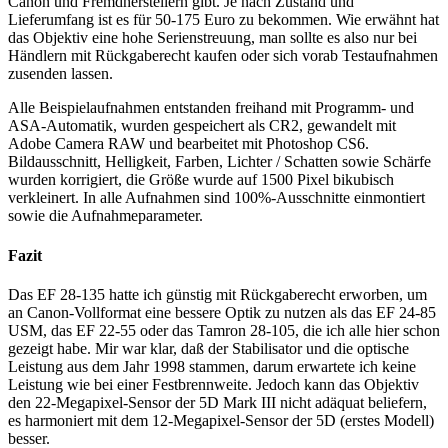
Canon und Fremdherstellern gibt. Je nach Zustand und
Lieferumfang ist es für 50-175 Euro zu bekommen. Wie erwähnt hat
das Objektiv eine hohe Serienstreuung, man sollte es also nur bei
Händlern mit Rückgaberecht kaufen oder sich vorab Testaufnahmen
zusenden lassen.
Alle Beispielaufnahmen entstanden freihand mit Programm- und
ASA-Automatik, wurden gespeichert als CR2, gewandelt mit
Adobe Camera RAW und bearbeitet mit Photoshop CS6.
Bildausschnitt, Helligkeit, Farben, Lichter / Schatten sowie Schärfe
wurden korrigiert, die Größe wurde auf 1500 Pixel bikubisch
verkleinert. In alle Aufnahmen sind 100%-Ausschnitte einmontiert
sowie die Aufnahmeparameter.
Fazit
Das EF 28-135 hatte ich günstig mit Rückgaberecht erworben, um
an Canon-Vollformat eine bessere Optik zu nutzen als das EF 24-85
USM, das EF 22-55 oder das Tamron 28-105, die ich alle hier schon
gezeigt habe. Mir war klar, daß der Stabilisator und die optische
Leistung aus dem Jahr 1998 stammen, darum erwartete ich keine
Leistung wie bei einer Festbrennweite. Jedoch kann das Objektiv
den 22-Megapixel-Sensor der 5D Mark III nicht adäquat beliefern,
es harmoniert mit dem 12-Megapixel-Sensor der 5D (erstes Modell)
besser.