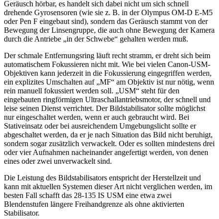
Geräusch hörbar, es handelt sich dabei nicht um sich schnell
drehende Gyrosensoren (wie sie z. B. in der Olympus OM-D E-M5
oder Pen F eingebaut sind), sondern das Geräusch stammt von der
Bewegung der Linsengruppe, die auch ohne Bewegung der Kamera
durch die Antriebe „in der Schwebe“ gehalten werden muß.
Der schmale Entfernungsring läuft recht stramm, er dreht sich beim
automatischem Fokussieren nicht mit. Wie bei vielen Canon-USM-
Objektiven kann jederzeit in die Fokussierung eingegriffen werden,
ein explizites Umschalten auf „MF“ am Objektiv ist nur nötig, wenn
rein manuell fokussiert werden soll. „USM“ steht für den
eingebauten ringförmigen Ultraschallantriebsmotor, der schnell und
leise seinen Dienst verrichtet. Der Bildstabilisator sollte möglichst
nur eingeschaltet werden, wenn er auch gebraucht wird. Bei
Stativeinsatz oder bei ausreichendem Umgebungslicht sollte er
abgeschaltet werden, da er je nach Situation das Bild nicht beruhigt,
sondern sogar zusätzlich verwackelt. Oder es sollten mindestens drei
oder vier Aufnahmen nacheinander angefertigt werden, von denen
eines oder zwei unverwackelt sind.
Die Leistung des Bildstabilisators entspricht der Herstellzeit und
kann mit aktuellen Systemen dieser Art nicht verglichen werden, im
besten Fall schafft das 28-135 IS USM eine etwa zwei
Blendenstufen längere Freihandgrenze als ohne aktivierten
Stabilisator.