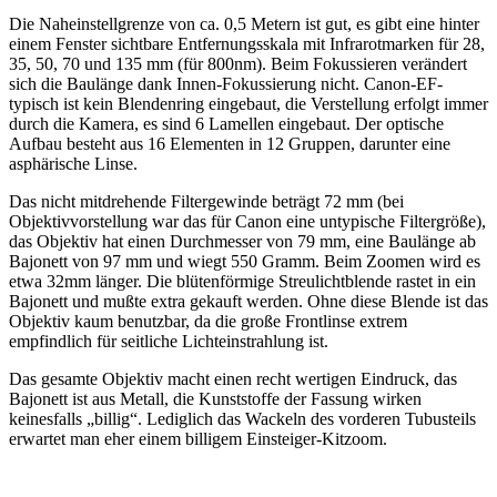
Die Naheinstellgrenze von ca. 0,5 Metern ist gut, es gibt eine hinter
einem Fenster sichtbare Entfernungsskala mit Infrarotmarken für 28,
35, 50, 70 und 135 mm (für 800nm). Beim Fokussieren verändert
sich die Baulänge dank Innen-Fokussierung nicht. Canon-EF-
typisch ist kein Blendenring eingebaut, die Verstellung erfolgt immer
durch die Kamera, es sind 6 Lamellen eingebaut. Der optische
Aufbau besteht aus 16 Elementen in 12 Gruppen, darunter eine
asphärische Linse.
Das nicht mitdrehende Filtergewinde beträgt 72 mm (bei
Objektivvorstellung war das für Canon eine untypische Filtergröße),
das Objektiv hat einen Durchmesser von 79 mm, eine Baulänge ab
Bajonett von 97 mm und wiegt 550 Gramm. Beim Zoomen wird es
etwa 32mm länger. Die blütenförmige Streulichtblende rastet in ein
Bajonett und mußte extra gekauft werden. Ohne diese Blende ist das
Objektiv kaum benutzbar, da die große Frontlinse extrem
empfindlich für seitliche Lichteinstrahlung ist.
Das gesamte Objektiv macht einen recht wertigen Eindruck, das
Bajonett ist aus Metall, die Kunststoffe der Fassung wirken
keinesfalls „billig“. Lediglich das Wackeln des vorderen Tubusteils
erwartet man eher einem billigem Einsteiger-Kitzoom.