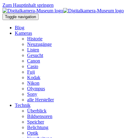
Zum Hauptinhalt springen
Toggle navigation
Blog
Kameras
Historie
Neuzugänge
Listen
Gesucht
Canon
Casio
Fuji
Kodak
Nikon
Olympus
Sony
alle Hersteller
Technik
Überblick
Bildsensoren
Speicher
Belichtung
Optik