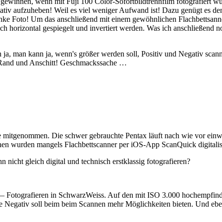
gewinnen, wenn mit Fuji 100 Color-Sofortbildtrennfilm fotografiert w
tiv aufzuheben! Weil es viel weniger Aufwand ist! Dazu genügt es den
ke Foto! Um das anschließend mit einem gewöhnlichen Flachbettsanner
h horizontal gespiegelt und invertiert werden. Was ich anschließend n
a, man kann ja, wenn's größer werden soll, Positiv und Negativ scanne
it Rand und Anschitt! Geschmackssache …
nde mitgenommen. Die schwer gebrauchte Pentax läuft nach wie vor ein
hen wurden mangels Flachbettscanner per iOS-App ScanQuick digitalisie
nicht gleich digital und technisch erstklassig fotografieren?
 Fotografieren in SchwarzWeiss. Auf den mit ISO 3.000 hochempfindlic
are Negativ soll beim beim Scannen mehr Möglichkeiten bieten. Und eb