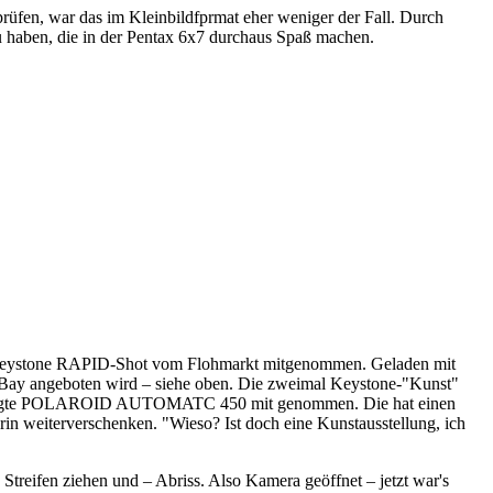
rüfen, war das im Kleinbildfprmat eher weniger der Fall. Durch
 zu haben, die in der Pentax 6x7 durchaus Spaß machen.
uro Keystone RAPID-Shot vom Flohmarkt mitgenommen. Geladen mit
n eBay angeboten wird – siehe oben. Die zweimal Keystone-"Kunst"
n gezeigte POLAROID AUTOMATC 450 mit genommen. Die hat einen
rin weiterverschenken. "Wieso? Ist doch eine Kunstausstellung, ich
treifen ziehen und – Abriss. Also Kamera geöffnet – jetzt war's