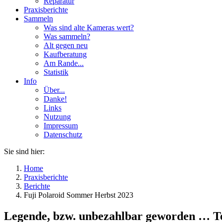
Reparatur
Praxisberichte
Sammeln
Was sind alte Kameras wert?
Was sammeln?
Alt gegen neu
Kaufberatung
Am Rande...
Statistik
Info
Über...
Danke!
Links
Nutzung
Impressum
Datenschutz
Sie sind hier:
Home
Praxisberichte
Berichte
Fuji Polaroid Sommer Herbst 2023
Legende, bzw. unbezahlbar geworden … Te