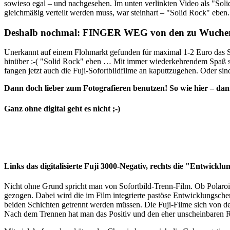
sowieso egal ­– und nachgesehen. Im unten verlinkten Video als "Sol
gleichmäßig verteilt werden muss, war steinhart – "Solid Rock" eben
Deshalb nochmal: FINGER WEG von den zu Wucherpr
Unerkannt auf einem Flohmarkt gefunden für maximal 1-2 Euro das St
hinüber :-( "Solid Rock" eben … Mit immer wiederkehrendem Spaß s
fangen jetzt auch die Fuji-Sofortbildfilme an kaputtzugehen. Oder sind
Dann doch lieber zum Fotografieren benutzen! So wie hier – d
Ganz ohne digital geht es nicht ;-)
Links das digitalisierte Fuji 3000-Negativ, rechts die "Entwickl
Nicht ohne Grund spricht man von Sofortbild-Trenn-Film. Ob Polaroi
gezogen. Dabei wird die im Film integrierte pastöse Entwicklungsche
beiden Schichten getrennt werden müssen. Die Fuji-Filme sich von de
Nach dem Trennen hat man das Positiv und den eher unscheinbaren Re