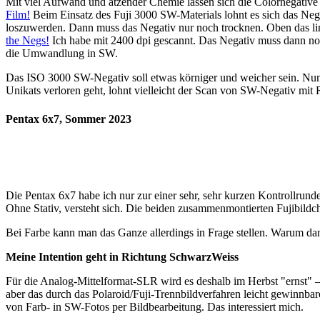
Mit viel Aufwand und ätzender Chemie lassen sich die Colornegative 
Film!
Beim Einsatz des Fuji 3000 SW-Materials lohnt es sich das Nega
loszuwerden. Dann muss das Negativ nur noch trocknen. Oben das lin
the Negs!
Ich habe mit 2400 dpi gescannt. Das Negativ muss dann noc
die Umwandlung in SW.
Das ISO 3000 SW-Negativ soll etwas körniger und weicher sein. Nun j
Unikats verloren geht, lohnt vielleicht der Scan von SW-Negativ m
Pentax 6x7, Sommer 2023
Die Pentax 6x7 habe ich nur zur einer sehr, sehr kurzen Kontrollru
Ohne Stativ, versteht sich. Die beiden zusammenmontierten Fujibildc
Bei Farbe kann man das Ganze allerdings in Frage stellen. Warum dann 
Meine Intention geht in Richtung SchwarzWeiss
Für die Analog-Mittelformat-SLR wird es deshalb im Herbst "ernst" —
aber das durch das Polaroid/Fuji-Trennbildverfahren leicht gewinnb
von Farb- in SW-Fotos per Bildbearbeitung. Das interessiert mich.