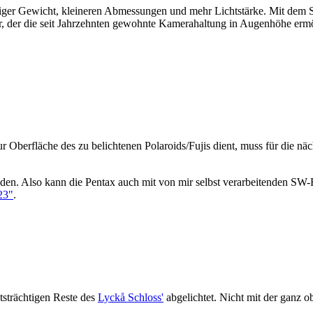
weniger Gewicht, kleineren Abmessungen und mehr Lichtstärke. Mit d
, der die seit Jahrzehnten gewohnte Kamerahaltung in Augenhöhe erm
 Oberfläche des zu belichtenen Polaroids/Fujis dient, muss für die nä
n. Also kann die Pentax auch mit von mir selbst verarbeitenden SW-Ro
23"
.
htsträchtigen Reste des
Lyckå Schloss'
abgelichtet. Nicht mit der ga