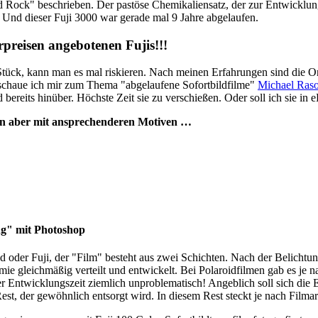
id Rock" beschrieben. Der pastöse Chemikaliensatz, der zur Entwicklun
. Und dieser Fuji 3000 war gerade mal 9 Jahre abgelaufen.
eisen angebotenen Fujis!!!
ück, kann man es mal riskieren. Nach meinen Erfahrungen sind die Orig
chaue ich mir zum Thema "abgelaufene Sofortbildfilme"
Michael Raso
 bereits hinüber. Höchste Zeit sie zu verschießen. Oder soll ich sie in
ann aber mit ansprechenderen Motiven …
ung" mit Photoshop
d oder Fuji, der "Film" besteht aus zwei Schichten. Nach der Belicht
mie gleichmäßig verteilt und entwickelt. Bei Polaroidfilmen gab es je
r Entwicklungszeit ziemlich unproblematisch! Angeblich soll sich die 
st, der gewöhnlich entsorgt wird. In diesem Rest steckt je nach Film