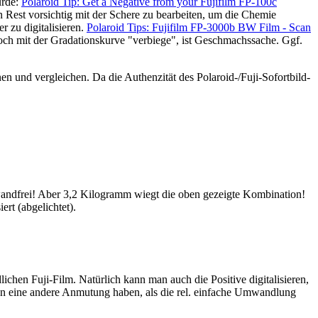
urde:
Polaroid Tip: Get a Negative from your Fujifilm FP-100c
 Rest vorsichtig mit der Schere zu bearbeiten, um die Chemie
 zu digitalisieren.
Polaroid Tips: Fujifilm FP-3000b BW Film - Scan
och mit der Gradationskurve "verbiege", ist Geschmachssache. Ggf.
n und vergleichen. Da die Authenzität des Polaroid-/Fuji-Sofortbild-
wandfrei! Aber 3,2 Kilogramm wiegt die oben gezeigte Kombination!
rt (abgelichtet).
hen Fuji-Film. Natürlich kann man auch die Positive digitalisieren,
en eine andere Anmutung haben, als die rel. einfache Umwandlung