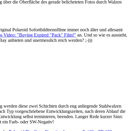
g über die Oberfläche des gerade belicheteten Fotos durch Walzen
inal Polaroid Sofortbildtrennfilme immer noch älter und allesamt
s Video: "Buying Expired "Pack" Film!"
an. Und so wie es aussieht,
 eBay anbieten und unermesslich reich werden? ;-)))
ung werden diese zwei Schichten durch eng anliegende Stahlwalzen
 nach Typ vorgeschriebene Entwicklungszeiten, nach deren Ablauf die
Entwicklung selbst terminieren, beenden. Langer Rede kurzer Sinn:
art ein Farb- oder SW-Negativ!