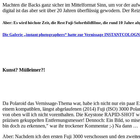
Machten die Backs ganz sicher im Mittelformat Sinn, um vor der auf
digital ist das aber seit über 20 Jahren überflüssig gewodern. Der Re
Aber: Es wird höchste Zeit, die Rest Fuji-Sofortbildfilme, die rund 10 Jahre a
Die Galerie „instant photographers“ hatte zur Vernissage INSTANTCOLOGN
Kunst? Mülleimer?!
Da Polaroid das Vernissage-Thema war, habe ich nicht nur ein paa
einem kompatiblen, längst abgelaufenen (2014) Fuji (ISO) 3000 Polar
von oben will ich nicht vorenthalten. Die Keystone RAPID-SHOT w
präzisen gekuppelten Entfernungsmesser! Dennoch: Ein Bild, so miser
bin doch zu erkennen," war ihr trockener Kommentar ;-) Na dann …
Aber: Nachdem ich den ersten Fuji 3000 verschossen und den zweiten 