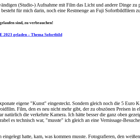
wändigen (Studio-) Aufnahme mit Film das Licht und andere Dinge zu p
iz besteht für mich darin, noch eine Restmenge an Fuji Sofortbildfilem
bgelaufen sind, zu verbrauchen!
E 2023 geladen – Thema Sofortbild
r Exponate eigene "Kunst" eingesteckt. Sondern gleich noch die 5 E
oidfilm. Film, den es neu nicht mehr gibt, der zu obszönen Preisen i
ar natürlich die verkehrte Kamera. Ich hätte besser die ganz obe
abel es technisch war, "musste" ich gleich an eine Vernissage-Besuche
eingelegt hatte, kam, was kommen musste. Fotografieren, den weißen S