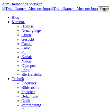
Zum Hauptinhalt springen
Toggle
Blog
Kameras
Historie
Neuzugänge
Listen
Gesucht
Canon
Casio
Fuji
Kodak
Nikon
Olympus
Sony
alle Hersteller
Technik
Überblick
Bildsensoren
Speicher
Belichtung
Optik
Verarbeitung