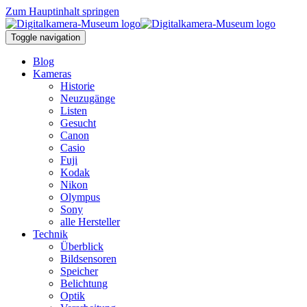
Zum Hauptinhalt springen
Toggle navigation
Blog
Kameras
Historie
Neuzugänge
Listen
Gesucht
Canon
Casio
Fuji
Kodak
Nikon
Olympus
Sony
alle Hersteller
Technik
Überblick
Bildsensoren
Speicher
Belichtung
Optik