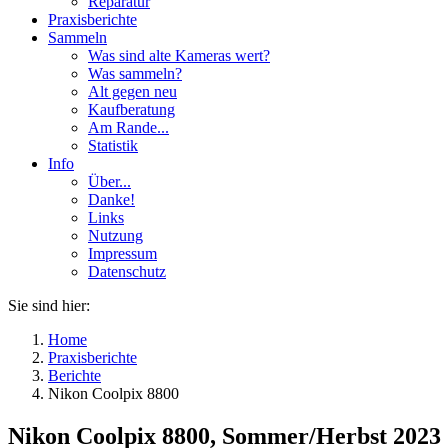
Reparatur
Praxisberichte
Sammeln
Was sind alte Kameras wert?
Was sammeln?
Alt gegen neu
Kaufberatung
Am Rande...
Statistik
Info
Über...
Danke!
Links
Nutzung
Impressum
Datenschutz
Sie sind hier:
Home
Praxisberichte
Berichte
Nikon Coolpix 8800
Nikon Coolpix 8800, Sommer/Herbst 2023