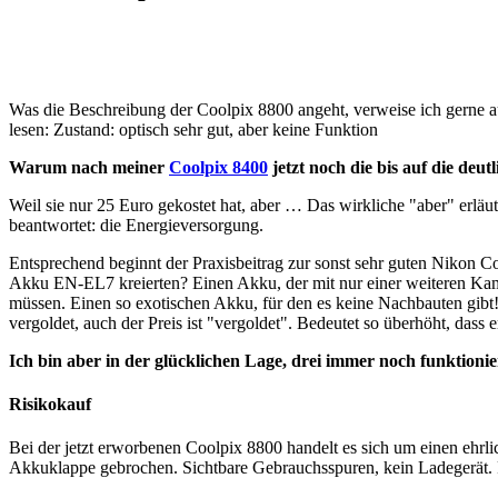
Was die Beschreibung der Coolpix 8800 angeht, verweise ich gerne 
lesen: Zustand: optisch sehr gut, aber keine Funktion
Warum nach meiner
Coolpix 8400
jetzt noch die bis auf die deu
Weil sie nur 25 Euro gekostet hat, aber … Das wirkliche "aber" erl
beantwortet: die Energieversorgung.
Entsprechend beginnt der Praxisbeitrag zur sonst sehr guten Nikon Co
Akku EN-EL7 kreierten? Einen Akku, der mit nur einer weiteren Kam
müssen. Einen so exotischen Akku, für den es keine Nachbauten gibt
vergoldet, auch der Preis ist "vergoldet". Bedeutet so überhöht, dass e
Ich bin aber in der glücklichen Lage, drei immer noch funktion
Risikokauf
Bei der jetzt erworbenen Coolpix 8800 handelt es sich um einen ehrl
Akkuklappe gebrochen. Sichtbare Gebrauchsspuren, kein Ladegerät.