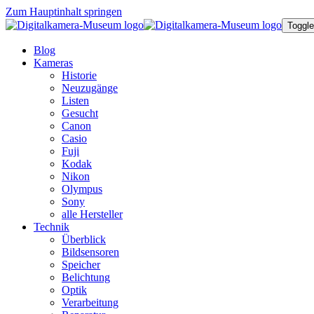
Zum Hauptinhalt springen
Toggle
Blog
Kameras
Historie
Neuzugänge
Listen
Gesucht
Canon
Casio
Fuji
Kodak
Nikon
Olympus
Sony
alle Hersteller
Technik
Überblick
Bildsensoren
Speicher
Belichtung
Optik
Verarbeitung