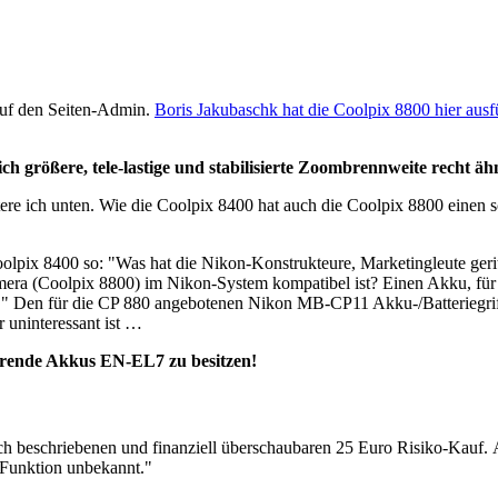
auf den Seiten-Admin.
Boris Jakubaschk hat die Coolpix 8800 hier ausf
tlich größere, tele-lastige und stabilisierte Zoombrennweite recht 
äutere ich unten. Wie die Coolpix 8400 hat auch die Coolpix 8800 ein
olpix 8400 so: "Was hat die Nikon-Konstrukteure, Marketingleute gerit
era (Coolpix 8800) im Nikon-System kompatibel ist? Einen Akku, für 
!" Den für die CP 880 angebotenen Nikon MB-CP11 Akku-/Batteriegriff
r uninteressant ist …
ierende Akkus EN-EL7 zu besitzen!
ich beschriebenen und finanziell überschaubaren 25 Euro Risiko-Kauf. 
 Funktion unbekannt."