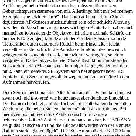
Mein 2022 gebraucht erworbenes Exemplar hatte nur ca. 8500
Auflösungen beim Vorbesitzer machen müssen, die meisten
Gebrauchsspuren stammen von mir. Allerdings fehlt mir bei meinem
Exemplar „die letzte Schärfe“. Das kann auf einen durch Sturz
dejustierten AF-Sensor zurückzuführen sein oder schlicht Alterung
bzw. leichte Verschmutzung dieses wichtigen Bauteils. Da aber auch
manuell zu fokussierende Objektive nicht die maximale Schärfe am
meiner K10D zeigen, könnte auch der vor dem Sensor montierte
Tiefpaßfilter durch dauerndes Rütteln beim Einschalten leicht
verstellt sein oder schlicht die Antishake-Funktion des beweglich
gelagerten Sensors nicht das Kamerazittern verringern, sondern
vergrößern. Da bei abgeschalteter Shake-Reduktion-Funktion der
Sensor durch den Mechanismus in ruhiger Lage gehalten werden
muß, kann ein defektes SR-System auch bei abgeschalteter SR-
Funktion den Sensor ungewollt bewegen und so Unschärfe in den
Aufnahmen hervorrufen.
Dem Sensor merkt man das Alter kaum an, der Dynamikumfang ist
zwar noch nicht so groß wie heutzutage, aber durchaus brauchbar.
Die Kamera belichtet „auf die Lichter“, deshalb haben die Schatten
Zeichnung, die hellen Stellen „brennen“ nicht allzu früh aus. Bei
niedrigen bis mittleren ISO-Zahlen rauscht die Kamera
beherrschbar. 800 ASA sind noch durchaus nutzbar, bei 1600 ASA
steigt das Rauschen an und die Bilddetails werden von der Kamera
dadurch stark „glattgebügelt“. Die ISO-Automatik der K-10D kann