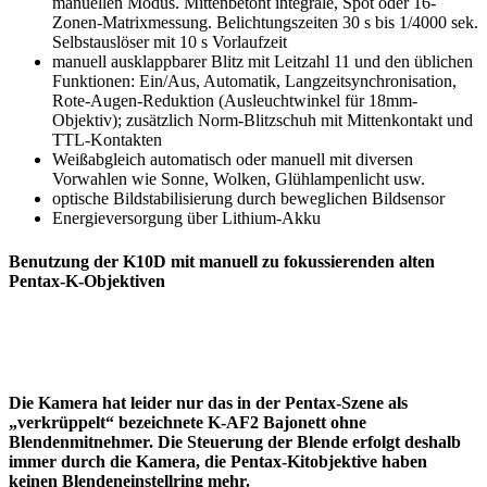
manuellen Modus. Mittenbetont integrale, Spot oder 16-
Zonen-Matrixmessung. Belichtungszeiten 30 s bis 1/4000 sek.
Selbstauslöser mit 10 s Vorlaufzeit
manuell ausklappbarer Blitz mit Leitzahl 11 und den üblichen
Funktionen: Ein/Aus, Automatik, Langzeitsynchronisation,
Rote-Augen-Reduktion (Ausleuchtwinkel für 18mm-
Objektiv); zusätzlich Norm-Blitzschuh mit Mittenkontakt und
TTL-Kontakten
Weißabgleich automatisch oder manuell mit diversen
Vorwahlen wie Sonne, Wolken, Glühlampenlicht usw.
optische Bildstabilisierung durch beweglichen Bildsensor
Energieversorgung über Lithium-Akku
Benutzung der K10D mit manuell zu fokussierenden alten
Pentax-K-Objektiven
Die Kamera hat leider nur das in der Pentax-Szene als
„verkrüppelt“ bezeichnete K-AF2 Bajonett ohne
Blendenmitnehmer. Die Steuerung der Blende erfolgt deshalb
immer durch die Kamera, die Pentax-Kitobjektive haben
keinen Blendeneinstellring mehr.