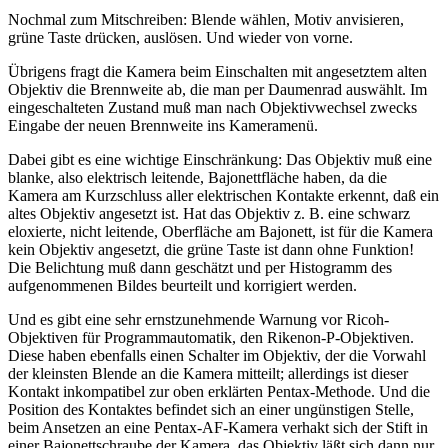
Nochmal zum Mitschreiben: Blende wählen, Motiv anvisieren,
grüne Taste drücken, auslösen. Und wieder von vorne.
Übrigens fragt die Kamera beim Einschalten mit angesetztem alten
Objektiv die Brennweite ab, die man per Daumenrad auswählt. Im
eingeschalteten Zustand muß man nach Objektivwechsel zwecks
Eingabe der neuen Brennweite ins Kameramenü.
Dabei gibt es eine wichtige Einschränkung: Das Objektiv muß eine
blanke, also elektrisch leitende, Bajonettfläche haben, da die
Kamera am Kurzschluss aller elektrischen Kontakte erkennt, daß ein
altes Objektiv angesetzt ist. Hat das Objektiv z. B. eine schwarz
eloxierte, nicht leitende, Oberfläche am Bajonett, ist für die Kamera
kein Objektiv angesetzt, die grüne Taste ist dann ohne Funktion!
Die Belichtung muß dann geschätzt und per Histogramm des
aufgenommenen Bildes beurteilt und korrigiert werden.
Und es gibt eine sehr ernstzunehmende Warnung vor Ricoh-
Objektiven für Programmautomatik, den Rikenon-P-Objektiven.
Diese haben ebenfalls einen Schalter im Objektiv, der die Vorwahl
der kleinsten Blende an die Kamera mitteilt; allerdings ist dieser
Kontakt inkompatibel zur oben erklärten Pentax-Methode. Und die
Position des Kontaktes befindet sich an einer ungünstigen Stelle,
beim Ansetzen an eine Pentax-AF-Kamera verhakt sich der Stift in
einer Bajonettschraube der Kamera, das Objektiv läßt sich dann nur