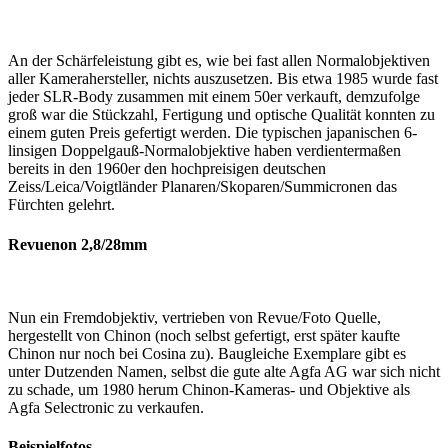
An der Schärfeleistung gibt es, wie bei fast allen Normalobjektiven
aller Kamerahersteller, nichts auszusetzen. Bis etwa 1985 wurde fast
jeder SLR-Body zusammen mit einem 50er verkauft, demzufolge
groß war die Stückzahl, Fertigung und optische Qualität konnten zu
einem guten Preis gefertigt werden. Die typischen japanischen 6-
linsigen Doppelgauß-Normalobjektive haben verdientermaßen
bereits in den 1960er den hochpreisigen deutschen
Zeiss/Leica/Voigtländer Planaren/Skoparen/Summicronen das
Fürchten gelehrt.
Revuenon 2,8/28mm
Nun ein Fremdobjektiv, vertrieben von Revue/Foto Quelle,
hergestellt von Chinon (noch selbst gefertigt, erst später kaufte
Chinon nur noch bei Cosina zu). Baugleiche Exemplare gibt es
unter Dutzenden Namen, selbst die gute alte Agfa AG war sich nicht
zu schade, um 1980 herum Chinon-Kameras- und Objektive als
Agfa Selectronic zu verkaufen.
Beispielfotos