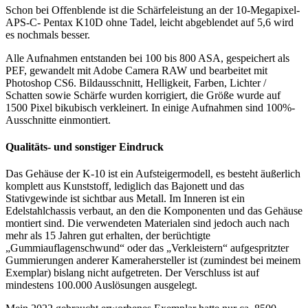
Schon bei Offenblende ist die Schärfeleistung an der 10-Megapixel-
APS-C- Pentax K10D ohne Tadel, leicht abgeblendet auf 5,6 wird
es nochmals besser.
Alle Aufnahmen entstanden bei 100 bis 800 ASA, gespeichert als
PEF, gewandelt mit Adobe Camera RAW und bearbeitet mit
Photoshop CS6. Bildausschnitt, Helligkeit, Farben, Lichter /
Schatten sowie Schärfe wurden korrigiert, die Größe wurde auf
1500 Pixel bikubisch verkleinert. In einige Aufnahmen sind 100%-
Ausschnitte einmontiert.
Qualitäts- und sonstiger Eindruck
Das Gehäuse der K-10 ist ein Aufsteigermodell, es besteht äußerlich
komplett aus Kunststoff, lediglich das Bajonett und das
Stativgewinde ist sichtbar aus Metall. Im Inneren ist ein
Edelstahlchassis verbaut, an den die Komponenten und das Gehäuse
montiert sind. Die verwendeten Materialen sind jedoch auch nach
mehr als 15 Jahren gut erhalten, der berüchtigte
„Gummiauflagenschwund“ oder das „Verkleistern“ aufgespritzter
Gummierungen anderer Kamerahersteller ist (zumindest bei meinem
Exemplar) bislang nicht aufgetreten. Der Verschluss ist auf
mindestens 100.000 Auslösungen ausgelegt.