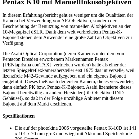
Pentax K10 mit Manuellfokusobjektiven
In diesem Erfahrungsbericht geht es weniger um die Qualitäten der
Kamera bei Verwendung von AF-Objektiven, sondern der
Beschreibung der Benutzung von manuellen Altobjektiven an der
10-Megapixel dSLR. Dank dem weit verbreitetem Pentax-K-
Bajonett stehen dem Anwender eine große Zahl an Objektiven zur
Verfügung.
Die Asahi Optical Corporation (deren Kameras unter dem von
Pentacon Dresden erworbenem Markennamen Pentax
{PENtaprisma conTAX} vertrieben wurden) hatte als einer der
letzten Spiegelreflexkamerahersteller erst 1975 das universelle, weil
lizenzfreie M42-Gewinde aufgegeben und ein eigenes Bajonett
eingeführt. Dieses hieß nach der ersten Kamera, die es verwendete,
dann einfach PK bzw. Pentax-K-Bajonett. Asahi lizensierte dieses
Bajonett bereitwillig an andere Hersteller (für Objektive UND
Gehäuse!), so daß in der Folge unzählige Anbieter mit diesem
Bajonett auf dem Markt erschienen.
Spezifikationen
Die auf der photokina 2006 vorgestellte Pentax K-10D ist 141
x 101 x 70 mm groß und wiegt mit Akku und Speicherkarte