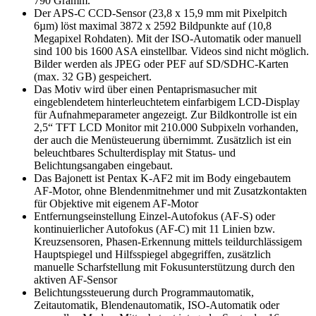
790 Gramm.
Der APS-C CCD-Sensor (23,8 x 15,9 mm mit Pixelpitch
6µm) löst maximal 3872 x 2592 Bildpunkte auf (10,8
Megapixel Rohdaten). Mit der ISO-Automatik oder manuell
sind 100 bis 1600 ASA einstellbar. Videos sind nicht möglich.
Bilder werden als JPEG oder PEF auf SD/SDHC-Karten
(max. 32 GB) gespeichert.
Das Motiv wird über einen Pentaprismasucher mit
eingeblendetem hinterleuchtetem einfarbigem LCD-Display
für Aufnahmeparameter angezeigt. Zur Bildkontrolle ist ein
2,5“ TFT LCD Monitor mit 210.000 Subpixeln vorhanden,
der auch die Menüsteuerung übernimmt. Zusätzlich ist ein
beleuchtbares Schulterdisplay mit Status- und
Belichtungsangaben eingebaut.
Das Bajonett ist Pentax K-AF2 mit im Body eingebautem
AF-Motor, ohne Blendenmitnehmer und mit Zusatzkontakten
für Objektive mit eigenem AF-Motor
Entfernungseinstellung Einzel-Autofokus (AF-S) oder
kontinuierlicher Autofokus (AF-C) mit 11 Linien bzw.
Kreuzsensoren, Phasen-Erkennung mittels teildurchlässigem
Hauptspiegel und Hilfsspiegel abgegriffen, zusätzlich
manuelle Scharfstellung mit Fokusunterstützung durch den
aktiven AF-Sensor
Belichtungssteuerung durch Programmautomatik,
Zeitautomatik, Blendenautomatik, ISO-Automatik oder