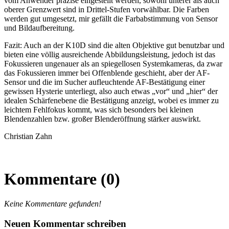
vom Anwender präzise eingestellt werden, sowohl unterer als auch
oberer Grenzwert sind in Drittel-Stufen vorwählbar. Die Farben
werden gut umgesetzt, mir gefällt die Farbabstimmung von Sensor
und Bildaufbereitung.
Fazit: Auch an der K10D sind die alten Objektive gut benutzbar und
bieten eine völlig ausreichende Abbildungsleistung, jedoch ist das
Fokussieren ungenauer als an spiegellosen Systemkameras, da zwar
das Fokussieren immer bei Offenblende geschieht, aber der AF-
Sensor und die im Sucher aufleuchtende AF-Bestätigung einer
gewissen Hysterie unterliegt, also auch etwas „vor“ und „hier“ der
idealen Schärfenebene die Bestätigung anzeigt, wobei es immer zu
leichtem Fehlfokus kommt, was sich besonders bei kleinen
Blendenzahlen bzw. großer Blenderöffnung stärker auswirkt.
Christian Zahn
Kommentare (0)
Keine Kommentare gefunden!
Neuen Kommentar schreiben