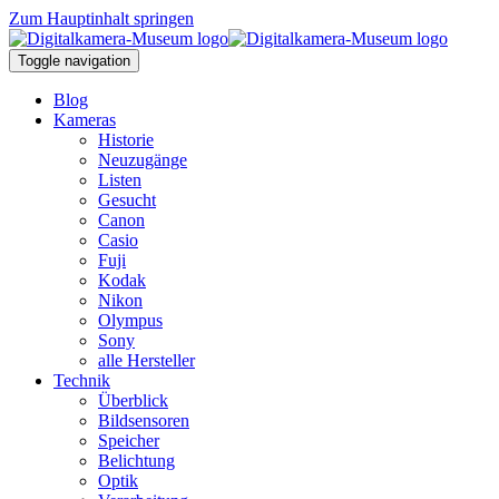
Zum Hauptinhalt springen
Toggle navigation
Blog
Kameras
Historie
Neuzugänge
Listen
Gesucht
Canon
Casio
Fuji
Kodak
Nikon
Olympus
Sony
alle Hersteller
Technik
Überblick
Bildsensoren
Speicher
Belichtung
Optik