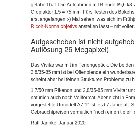
gelabelt hat. Die Aufnahmen mit Blende f/5,6 f/8
Cropfaktor 1,5 = 75 mm. Fürs Testen des Bokehs – 
erst angefangen ;-) Mal sehen, was sich im Früh
Ricoh-Normalobjetivs
anstellen lässt – mit volle
Aufgeschoben ist nicht aufgehobe
Auflösung 26 Megapixel)
Das Vivitar war mit im Feriengepäck. Die beide
2,8/35-85 mm ist bei Offenblende ein wunderbarer
scheint aber bei feinen Strukturen Probleme zu 
1,7/50 mm Rikenon und 2,8/35-85 mm Vivitar und d
natürlich auch nach Vollformat. Aber nicht in F
vorgestellte Urmodell A7 "I" ist jetzt 7 Jahre alt.
Gebrauchtpreisen vermutlich "noch einen tiefer"
Ralf Jannke, Januar 2020