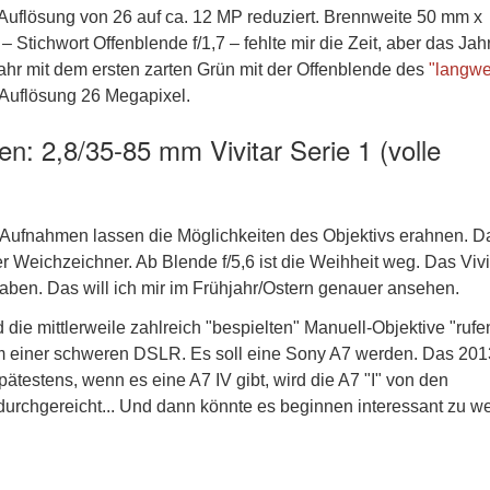
. Auflösung von 26 auf ca. 12 MP reduziert. Brennweite 50 mm x
Stichwort Offenblende f/1,7 – fehlte mir die Zeit, aber das Jahr
jahr mit dem ersten zarten Grün mit der Offenblende des
"langwe
r Auflösung 26 Megapixel.
n: 2,8/35-85 mm Vivitar Serie 1 (volle
n Aufnahmen lassen die Möglichkeiten des Objektivs erahnen. D
 Weichzeichner. Ab Blende f/5,6 ist die Weihheit weg. Das Vivi
haben. Das will ich mir im Frühjahr/Ostern genauer ansehen.
ie mittlerweile zahlreich "bespielten" Manuell-Objektive "rufe
orm einer schweren DSLR. Es soll eine Sony A7 werden. Das 201
 Spätestens, wenn es eine A7 IV gibt, wird die A7 "I" von den
 durchgereicht... Und dann könnte es beginnen interessant zu 