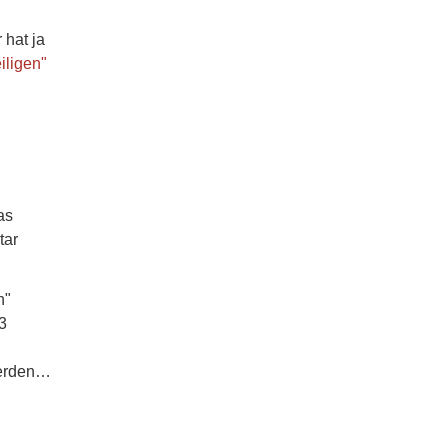
 hat ja
iligen"
as
tar
n"
3
werden…