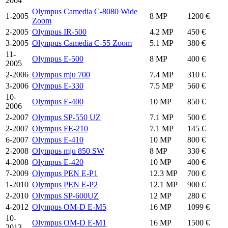
2004
Olympus Camedia C-8080 Wide
1-2005
8 MP
1200 €
Zoom
2-2005
Olympus IR-500
4.2 MP
450 €
3-2005
Olympus Camedia C-55 Zoom
5.1 MP
380 €
11-
Olympus E-500
8 MP
400 €
2005
2-2006
Olympus mju 700
7.4 MP
310 €
3-2006
Olympus E-330
7.5 MP
560 €
10-
Olympus E-400
10 MP
850 €
2006
2-2007
Olympus SP-550 UZ
7.1 MP
500 €
2-2007
Olympus FE-210
7.1 MP
145 €
6-2007
Olympus E-410
10 MP
800 €
2-2008
Olympus mju 850 SW
8 MP
330 €
4-2008
Olympus E-420
10 MP
400 €
7-2009
Olympus PEN E-P1
12.3 MP
700 €
1-2010
Olympus PEN E-P2
12.1 MP
900 €
2-2010
Olympus SP-600UZ
12 MP
280 €
4-2012
Olympus OM-D E-M5
16 MP
1099 €
10-
Olympus OM-D E-M1
16 MP
1500 €
2013