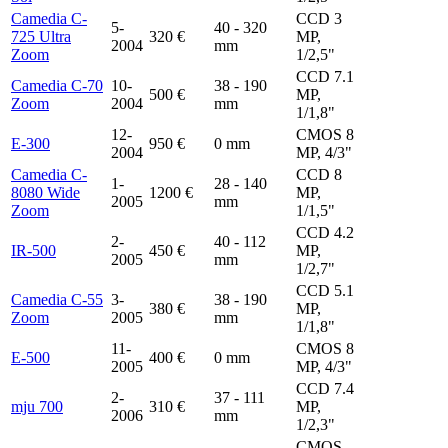
Camedia C-
CCD 3
5-
40 - 320
725 Ultra
320 €
MP,
2004
mm
Zoom
1/2,5"
CCD 7.1
Camedia C-70
10-
38 - 190
500 €
MP,
Zoom
2004
mm
1/1,8"
12-
CMOS 8
E-300
950 €
0 mm
2004
MP, 4/3"
Camedia C-
CCD 8
1-
28 - 140
8080 Wide
1200 €
MP,
2005
mm
Zoom
1/1,5"
CCD 4.2
2-
40 - 112
IR-500
450 €
MP,
2005
mm
1/2,7"
CCD 5.1
Camedia C-55
3-
38 - 190
380 €
MP,
Zoom
2005
mm
1/1,8"
11-
CMOS 8
E-500
400 €
0 mm
2005
MP, 4/3"
CCD 7.4
2-
37 - 111
mju 700
310 €
MP,
2006
mm
1/2,3"
CMOS