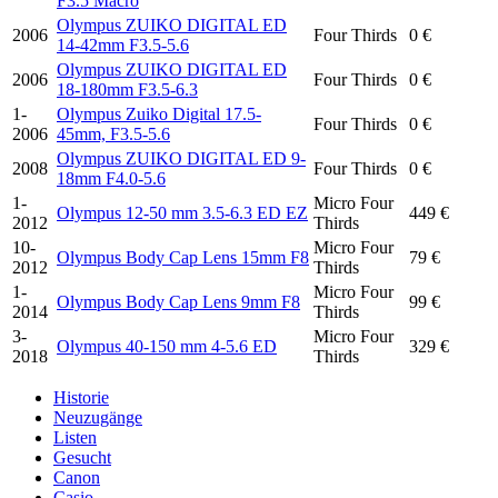
F3.5 Macro
Olympus ZUIKO DIGITAL ED
2006
Four Thirds
0 €
14-42mm F3.5-5.6
Olympus ZUIKO DIGITAL ED
2006
Four Thirds
0 €
18-180mm F3.5-6.3
1-
Olympus Zuiko Digital 17.5-
Four Thirds
0 €
2006
45mm, F3.5-5.6
Olympus ZUIKO DIGITAL ED 9-
2008
Four Thirds
0 €
18mm F4.0-5.6
1-
Micro Four
Olympus 12-50 mm 3.5-6.3 ED EZ
449 €
2012
Thirds
10-
Micro Four
Olympus Body Cap Lens 15mm F8
79 €
2012
Thirds
1-
Micro Four
Olympus Body Cap Lens 9mm F8
99 €
2014
Thirds
3-
Micro Four
Olympus 40-150 mm 4-5.6 ED
329 €
2018
Thirds
Historie
Neuzugänge
Listen
Gesucht
Canon
Casio