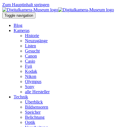
Zum Hauptinhalt springen
Toggle navigation
Blog
Kameras
Historie
Neuzugänge
Listen
Gesucht
Canon
Casio
Fuji
Kodak
Nikon
Olympus
Sony
alle Hersteller
Technik
Überblick
Bildsensoren
Speicher
Belichtung
Optik