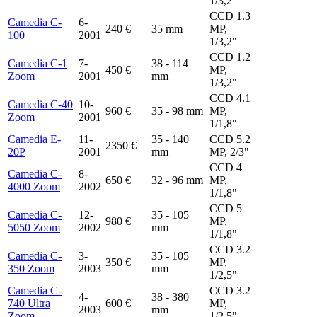
1/3,2"
CCD 1.3
Camedia C-
6-
240 €
35 mm
MP,
100
2001
1/3,2"
CCD 1.2
Camedia C-1
7-
38 - 114
450 €
MP,
Zoom
2001
mm
1/3,2"
CCD 4.1
Camedia C-40
10-
960 €
35 - 98 mm
MP,
Zoom
2001
1/1,8"
Camedia E-
11-
35 - 140
CCD 5.2
2350 €
20P
2001
mm
MP, 2/3"
CCD 4
Camedia C-
8-
650 €
32 - 96 mm
MP,
4000 Zoom
2002
1/1,8"
CCD 5
Camedia C-
12-
35 - 105
980 €
MP,
5050 Zoom
2002
mm
1/1,8"
CCD 3.2
Camedia C-
3-
35 - 105
350 €
MP,
350 Zoom
2003
mm
1/2,5"
Camedia C-
CCD 3.2
4-
38 - 380
740 Ultra
600 €
MP,
2003
mm
Zoom
1/2,5"