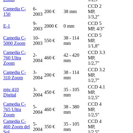
CCD 2
Camedia C-
6-
200 €
38 mm
MP,
150
2003
1/3,2"
9-
CCD 5
E-1
2000 €
0 mm
2003
MP, 4/3"
CCD 5
Camedia C-
10-
38 - 114
550 €
MP,
5000 Zoom
2003
mm
1/1,8"
Camedia C-
CCD 3.3
2-
42 - 420
760 Ultra
460 €
MP,
2004
mm
Zoom
1/2,7"
CCD 3.2
Camedia C-
3-
38 - 114
200 €
MP,
310 Zoom
2004
mm
1/2,7"
CCD 4.1
mju 410
3-
35 - 105
450 €
MP,
Digital
2004
mm
1/2,5"
Camedia C-
CCD 4
5-
38 - 380
765 Ultra
460 €
MP,
2004
mm
Zoom
1/2,5"
Camedia C-
CCD 4
5-
35 - 105
460 Zoom del
350 €
MP,
2004
mm
Sol
1/2,5"