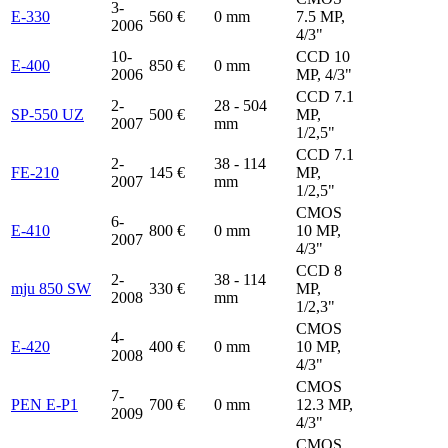
3-
E-330
560 €
0 mm
7.5 MP,
2006
4/3"
10-
CCD 10
E-400
850 €
0 mm
2006
MP, 4/3"
CCD 7.1
2-
28 - 504
SP-550 UZ
500 €
MP,
2007
mm
1/2,5"
CCD 7.1
2-
38 - 114
FE-210
145 €
MP,
2007
mm
1/2,5"
CMOS
6-
E-410
800 €
0 mm
10 MP,
2007
4/3"
CCD 8
2-
38 - 114
mju 850 SW
330 €
MP,
2008
mm
1/2,3"
CMOS
4-
E-420
400 €
0 mm
10 MP,
2008
4/3"
CMOS
7-
PEN E-P1
700 €
0 mm
12.3 MP,
2009
4/3"
CMOS