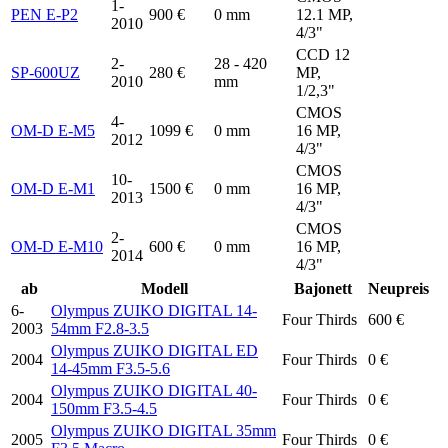
1-
PEN E-P2
900 €
0 mm
12.1 MP,
2010
4/3"
CCD 12
2-
28 - 420
SP-600UZ
280 €
MP,
2010
mm
1/2,3"
CMOS
4-
OM-D E-M5
1099 €
0 mm
16 MP,
2012
4/3"
CMOS
10-
OM-D E-M1
1500 €
0 mm
16 MP,
2013
4/3"
CMOS
2-
OM-D E-M10
600 €
0 mm
16 MP,
2014
4/3"
ab
Modell
Bajonett
Neupreis
6-
Olympus ZUIKO DIGITAL 14-
Four Thirds
600 €
2003
54mm F2.8-3.5
Olympus ZUIKO DIGITAL ED
2004
Four Thirds
0 €
14-45mm F3.5-5.6
Olympus ZUIKO DIGITAL 40-
2004
Four Thirds
0 €
150mm F3.5-4.5
Olympus ZUIKO DIGITAL 35mm
2005
Four Thirds
0 €