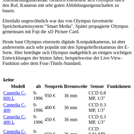
den Ruf, Kameras mit sehr guten Abbildungseigenschaften zu
bauen.
Ebenfalls ungewöhnlich war das von Olympus favorisierte
Speicherkartensystem "Smart Media". Später propagierte Olympus
gemeinsam mit Fuji die xD Picture Card.
Heute baut Olympus einerseits digitale Kompaktkameras, ist aber
andererseits auch sehr populär mit den Spiegelreflexkameras der E-
Serie. Hier beteiligte sich Olympus maßgeblich an einigen wichtigen
Entwicklungen der letzten Jahre, beispielsweise der Live-View-
Funktion oder dem Four-Thirds-Standard.
keine
Modell
ab
Neupreis
Brennweite
Sensor
Funktionen
Camedia C-
9-
CCD 0.8
950 €
36 mm
800 L
1996
MP, 1/3"
Camedia C-
9-
CCD 0.3
400 €
36 mm
400
1996
MP, 1/3"
Camedia C-
9-
CCD 0.3
450 €
36 mm
400 L
1996
MP, 1/3"
CCD
Camedia C-
9-