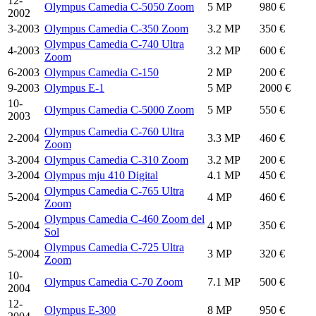
12-
Olympus Camedia C-5050 Zoom
5 MP
980 €
2002
3-2003
Olympus Camedia C-350 Zoom
3.2 MP
350 €
Olympus Camedia C-740 Ultra
4-2003
3.2 MP
600 €
Zoom
6-2003
Olympus Camedia C-150
2 MP
200 €
9-2003
Olympus E-1
5 MP
2000 €
10-
Olympus Camedia C-5000 Zoom
5 MP
550 €
2003
Olympus Camedia C-760 Ultra
2-2004
3.3 MP
460 €
Zoom
3-2004
Olympus Camedia C-310 Zoom
3.2 MP
200 €
3-2004
Olympus mju 410 Digital
4.1 MP
450 €
Olympus Camedia C-765 Ultra
5-2004
4 MP
460 €
Zoom
Olympus Camedia C-460 Zoom del
5-2004
4 MP
350 €
Sol
Olympus Camedia C-725 Ultra
5-2004
3 MP
320 €
Zoom
10-
Olympus Camedia C-70 Zoom
7.1 MP
500 €
2004
12-
Olympus E-300
8 MP
950 €