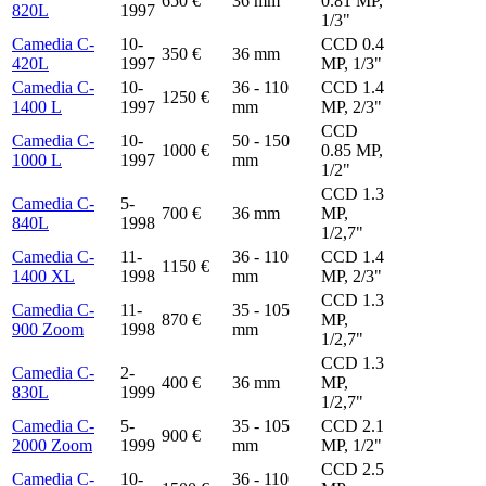
650 €
36 mm
0.81 MP,
820L
1997
1/3"
Camedia C-
10-
CCD 0.4
350 €
36 mm
420L
1997
MP, 1/3"
Camedia C-
10-
36 - 110
CCD 1.4
1250 €
1400 L
1997
mm
MP, 2/3"
CCD
Camedia C-
10-
50 - 150
1000 €
0.85 MP,
1000 L
1997
mm
1/2"
CCD 1.3
Camedia C-
5-
700 €
36 mm
MP,
840L
1998
1/2,7"
Camedia C-
11-
36 - 110
CCD 1.4
1150 €
1400 XL
1998
mm
MP, 2/3"
CCD 1.3
Camedia C-
11-
35 - 105
870 €
MP,
900 Zoom
1998
mm
1/2,7"
CCD 1.3
Camedia C-
2-
400 €
36 mm
MP,
830L
1999
1/2,7"
Camedia C-
5-
35 - 105
CCD 2.1
900 €
2000 Zoom
1999
mm
MP, 1/2"
CCD 2.5
Camedia C-
10-
36 - 110