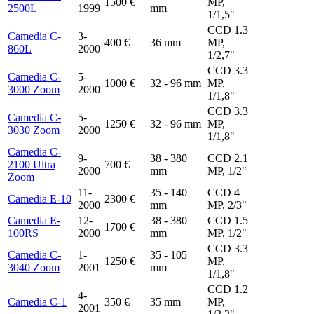
1500 €
MP,
2500L
1999
mm
1/1,5"
CCD 1.3
Camedia C-
3-
400 €
36 mm
MP,
860L
2000
1/2,7"
CCD 3.3
Camedia C-
5-
1000 €
32 - 96 mm
MP,
3000 Zoom
2000
1/1,8"
CCD 3.3
Camedia C-
5-
1250 €
32 - 96 mm
MP,
3030 Zoom
2000
1/1,8"
Camedia C-
9-
38 - 380
CCD 2.1
2100 Ultra
700 €
2000
mm
MP, 1/2"
Zoom
11-
35 - 140
CCD 4
Camedia E-10
2300 €
2000
mm
MP, 2/3"
Camedia E-
12-
38 - 380
CCD 1.5
1700 €
100RS
2000
mm
MP, 1/2"
CCD 3.3
Camedia C-
1-
35 - 105
1250 €
MP,
3040 Zoom
2001
mm
1/1,8"
CCD 1.2
4-
Camedia C-1
350 €
35 mm
MP,
2001