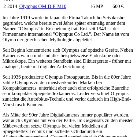
2-2014
Olympus OM-D E-M10
16 MP
600 €
Im Jahre 1919 wurde in Japan die Firma Takachiho Seisakusho
gegründet, welche bereits zwei Jahre später erstmalig unter dem
Namen "Olympus" in Erscheinung trat. Erst seit 1949 ist der
Firmenname international "Olympus Co Ltd.". Der Name ist vom
Olymp der griechischen Mythologie abgeleitet.
Seit Beginn konzentrierte sich Olympus auf optische Geräte. Neben
Kameras waren und sind dies beispielsweise Endoskope oder
Mikroskope. Ein weiteres Standbein sind Diktiergeräte - früher mit
analoger, heute mit digitaler Aufzeichnung.
Seit 1936 produzierte Olympus Fotoapparate. Bis in die 80er Jahre
zählte Olympus zu den meistverkauften Marken bei
Kompaktkameras, unterhielt aber auch eine erfolgreiche Baureihe
sehr kompakter Spiegelreflexkameras. Leider verschlief Olympus
zunächst die Autofokus-Technik und verlor dadurch im High-End-
Markt rasch Kunden.
Als Mitte der 90er Jahre Digitalkameras immer populärer wurden,
war auch Olympus mit von der Partie. Im Gegensatz zu den meisten
Mitbewerbern setzte Olympus bei vielen Modellen auf
Spiegelreflex-Technik und sicherte sich dadurch ein
Alleinstellungsmerkmal. Generell erarbeitete sich Olympus rasch