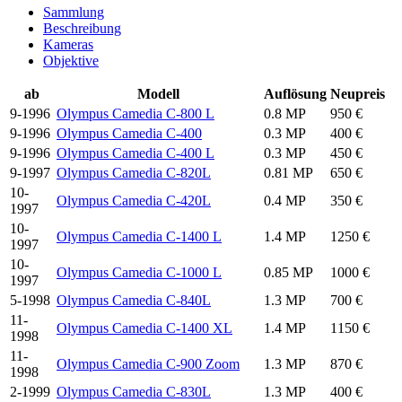
Sammlung
Beschreibung
Kameras
Objektive
ab
Modell
Auflösung
Neupreis
9-1996
Olympus Camedia C-800 L
0.8 MP
950 €
9-1996
Olympus Camedia C-400
0.3 MP
400 €
9-1996
Olympus Camedia C-400 L
0.3 MP
450 €
9-1997
Olympus Camedia C-820L
0.81 MP
650 €
10-
Olympus Camedia C-420L
0.4 MP
350 €
1997
10-
Olympus Camedia C-1400 L
1.4 MP
1250 €
1997
10-
Olympus Camedia C-1000 L
0.85 MP
1000 €
1997
5-1998
Olympus Camedia C-840L
1.3 MP
700 €
11-
Olympus Camedia C-1400 XL
1.4 MP
1150 €
1998
11-
Olympus Camedia C-900 Zoom
1.3 MP
870 €
1998
2-1999
Olympus Camedia C-830L
1.3 MP
400 €