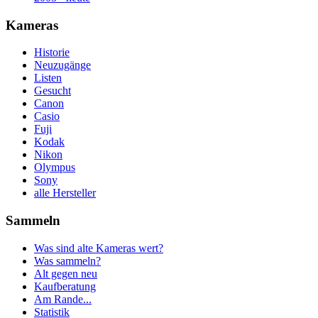
Kameras
Historie
Neuzugänge
Listen
Gesucht
Canon
Casio
Fuji
Kodak
Nikon
Olympus
Sony
alle Hersteller
Sammeln
Was sind alte Kameras wert?
Was sammeln?
Alt gegen neu
Kaufberatung
Am Rande...
Statistik