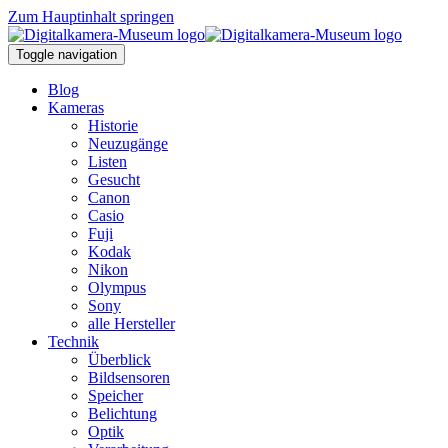
Zum Hauptinhalt springen
Toggle navigation
Blog
Kameras
Historie
Neuzugänge
Listen
Gesucht
Canon
Casio
Fuji
Kodak
Nikon
Olympus
Sony
alle Hersteller
Technik
Überblick
Bildsensoren
Speicher
Belichtung
Optik