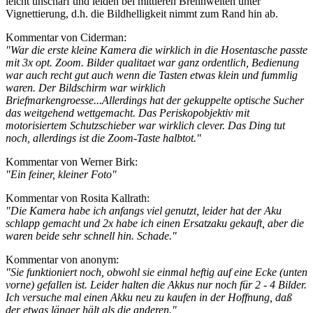
leicht unscharf und leiden bei mittleren Brennweiten unter
Vignettierung, d.h. die Bildhelligkeit nimmt zum Rand hin ab.
Kommentar von Ciderman:
"War die erste kleine Kamera die wirklich in die Hosentasche passte
mit 3x opt. Zoom. Bilder qualitaet war ganz ordentlich, Bedienung
war auch recht gut auch wenn die Tasten etwas klein und fummlig
waren. Der Bildschirm war wirklich
Briefmarkengroesse...Allerdings hat der gekuppelte optische Sucher
das weitgehend wettgemacht. Das Periskopobjektiv mit
motorisiertem Schutzschieber war wirklich clever. Das Ding tut
noch, allerdings ist die Zoom-Taste halbtot."
Kommentar von Werner Birk:
"Ein feiner, kleiner Foto"
Kommentar von Rosita Kallrath:
"Die Kamera habe ich anfangs viel genutzt, leider hat der Aku
schlapp gemacht und 2x habe ich einen Ersatzaku gekauft, aber die
waren beide sehr schnell hin. Schade."
Kommentar von anonym:
"Sie funktioniert noch, obwohl sie einmal heftig auf eine Ecke (unten
vorne) gefallen ist. Leider halten die Akkus nur noch für 2 - 4 Bilder.
Ich versuche mal einen Akku neu zu kaufen in der Hoffnung, daß
der etwas länger hält als die anderen."