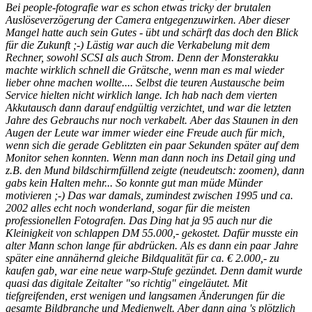
Bei people-fotografie war es schon etwas tricky der brutalen
Auslöseverzögerung der Camera entgegenzuwirken. Aber dieser
Mangel hatte auch sein Gutes - übt und schärft das doch den Blick
für die Zukunft ;-) Lästig war auch die Verkabelung mit dem
Rechner, sowohl SCSI als auch Strom. Denn der Monsterakku
machte wirklich schnell die Grätsche, wenn man es mal wieder
lieber ohne machen wollte.... Selbst die teuren Austausche beim
Service hielten nicht wirklich lange. Ich hab nach dem vierten
Akkutausch dann darauf endgültig verzichtet, und war die letzten
Jahre des Gebrauchs nur noch verkabelt. Aber das Staunen in den
Augen der Leute war immer wieder eine Freude auch für mich,
wenn sich die gerade Geblitzten ein paar Sekunden später auf dem
Monitor sehen konnten. Wenn man dann noch ins Detail ging und
z.B. den Mund bildschirmfüllend zeigte (neudeutsch: zoomen), dann
gabs kein Halten mehr... So konnte gut man müde Münder
motivieren ;-) Das war damals, zumindest zwischen 1995 und ca.
2002 alles echt noch wonderland, sogar für die meisten
professionellen Fotografen. Das Ding hat ja 95 auch nur die
Kleinigkeit von schlappen DM 55.000,- gekostet. Dafür musste ein
alter Mann schon lange für abdrücken. Als es dann ein paar Jahre
später eine annähernd gleiche Bildqualität für ca. € 2.000,- zu
kaufen gab, war eine neue warp-Stufe gezündet. Denn damit wurde
quasi das digitale Zeitalter "so richtig" eingeläutet. Mit
tiefgreifenden, erst wenigen und langsamen Änderungen für die
gesamte Bildbranche und Medienwelt. Aber dann ging 's plötzlich