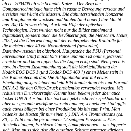
ab ca. 2004/05 ab wie Schmitts Katze... Der Berg der
Computertechnologie hatte sich in rasante Bewegung versetzt und
erreichte mit Wucht die Massen. Die dahinterstehenden Konzerne
und Konglomerate wuchsen und bauten (und bauen) ihre Macht
aus. Big Data was rising. Auch mit Hilfe der optischen
Technologien. Jetzt wurden nicht nur die Bilder zunehmend
digitalisiert, sondern auch die Bevölkerungen, die Menschen. Heute,
2022, ist die Überwachung mit der einhergehenden Kontrolle für
die meisten unter 40 ein Normalzustand (geworden).
Datenbewusstsein ist oldschool. Hauptsache die PSU (Personal
Surveillance Unit) macht tolle Fotos und man ist online, jederzeit
erreichbar und kann appen bis die Augen eckig sind. Neusprech is
now. In diesem Zusammenhang stellt die Markteinführung der
Kodak EOS DCS 1 (und Kodak DCS 460 ?) einen Meilenstein in
der Kameratechnik dar. Die Bildqualitatät war mit etwas
Finetuning ausgezeichnet und ein Bild konnte dann bis zum Format
DIN A-3 für den Offset-Druck problemlos verwendet werden. Mit
reduzierten Druckvorstufen-Kenntnissen bekam jeder aber auch
locker DIN A-4 + hin. Das hört sich jetzt nicht sehr spektakulär an
aber der gesamte workflow war ein anderer, schnellerer. Und ggfls.
auch etwas billiger bei einer Produktion bis hin zum Print. Man
bedenke die Kosten für nur einen (! ) DIN A-4 Trommelscans (ca.
30,- ). Zähl mal die pix in einem 12-seitigem Prospekt.... Plus
Ausbelichtungen, Farbkorrekturen, Umkopierungen... das läpperte
sich. Man muss sich also die einzelnen Schritte vergegenwärtigen