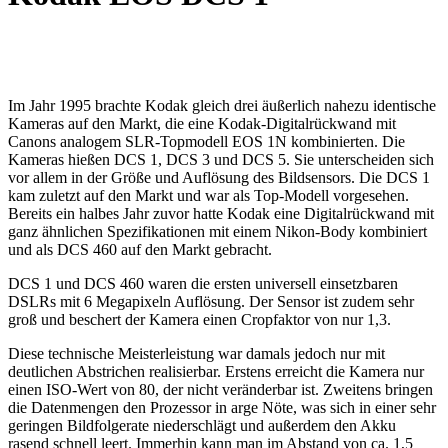
Im Jahr 1995 brachte Kodak gleich drei äußerlich nahezu identische
Kameras auf den Markt, die eine Kodak-Digitalrückwand mit
Canons analogem SLR-Topmodell EOS 1N kombinierten. Die
Kameras hießen DCS 1, DCS 3 und DCS 5. Sie unterscheiden sich
vor allem in der Größe und Auflösung des Bildsensors. Die DCS 1
kam zuletzt auf den Markt und war als Top-Modell vorgesehen.
Bereits ein halbes Jahr zuvor hatte Kodak eine Digitalrückwand mit
ganz ähnlichen Spezifikationen mit einem Nikon-Body kombiniert
und als DCS 460 auf den Markt gebracht.
DCS 1 und DCS 460 waren die ersten universell einsetzbaren
DSLRs mit 6 Megapixeln Auflösung. Der Sensor ist zudem sehr
groß und beschert der Kamera einen Cropfaktor von nur 1,3.
Diese technische Meisterleistung war damals jedoch nur mit
deutlichen Abstrichen realisierbar. Erstens erreicht die Kamera nur
einen ISO-Wert von 80, der nicht veränderbar ist. Zweitens bringen
die Datenmengen den Prozessor in arge Nöte, was sich in einer sehr
geringen Bildfolgerate niederschlägt und außerdem den Akku
rasend schnell leert. Immerhin kann man im Abstand von ca. 1,5