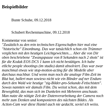
Beispielbilder
Bunte Schuhe, 09.12.2018
Schubert Rechenmaschine, 09.12.2018
Kommentar von senior:
"Zusätzlich zu den rein technischen Eigenschaften hier mal eine
"historische" Einordnung. Das war tatsächlich schon ein Trümmer
verglichen mit den heutigen Leichtgewichten.... Aber die von Dir
oben beschriebene "Zwangspause von 8 Sekunden nach 2 shots" ist
für die Kodak EOS DCS 1 kann ich nicht bestätigen. Ich habe
etliche people shootings (im studio) damit absolviert. Das war zwar
manchmal etwas wie stop-motion-acting für die Modelle aber
durchaus machbar. Und wenn man noch die analoge Film-Zeit im
Blut hat, ballert man sowieso nicht wie ein Blinder auf ner Enduro
durch den Wald wie heutige "zig-Bilder-pro-Sekunde-Fetischisten".
Sowas nannten wir damals Film. Du weisst schon, das mit dem
Bewegtbild, das man sich im Dunkelen mit Mehreren anschaute.
Man nutze die nötigte Zeit der Datenverarbeitung der Camera noch
mehr zum Denken und komponieren des nächsten Bildes. Als
Action-Cam war diese Hantel auch nie gedacht, soviel ich weiss.