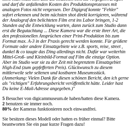
und darf die anfallenden Kosten des Produktionsprozesses mit
analogen Fotos nicht vergessen. Der Digigraf konnte "Fehler"
sofort erkennen und beim nächsten shot direkt korrigieren, während
der Analograf den belichteten Film erst ins Labor bringen, 1-2
Stunden auf die Entwicklung warten, dann zurück zum Studio dann
erst die Begutachtung ... Diese Kamera war die erste ihrer Art, die
den professionellen Ansprüchen einer Print-Produktion bis zum
Format max. A-3 in der Praxis gerecht werden konnte. Für größere
Formate oder andere Einsatzgebiete wie z.B. sports, reise, street ,
dunkel & co taugte das Ding allerdings nicht. Dafür war weiterhin
Mittel-Groß- und Kleinbild-Format auf Film die einzige Option.
Aber im Studio war sie zu der Zeit mit begrenztem Einsatzgebiet
High-End (zum gepfefferten Preis). Glückwunsch zu diesem
mittlerweile sehr seltenen und kostbaren Museumsstück.
(Anmerkung: Vielen Dank für diesen schönen Bericht, den ich gerne
als "richtigen" Erfahrungsbericht veröffentlicht hätte. Leider hast
Du keine E-Mail-Adresse angegeben.)"
5
Besucher von digicammuseum.de haben/hatten diese Kamera.
2
benutzen sie immer noch.
80%
der Kameras funktionieren noch einwandfrei.
Sie besitzen dieses Modell oder hatten es früher einmal? Bitte
beantworten Sie ein paar kurze Fragen dazu!