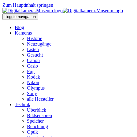
Zum Hauptinhalt springen
Toggle navigation
Blog
Kameras
Historie
Neuzugänge
Listen
Gesucht
Canon
Casio
Fuji
Kodak
Nikon
Olympus
Sony
alle Hersteller
Technik
Überblick
Bildsensoren
Speicher
Belichtung
Optik