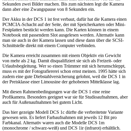
Sekunden zwei Bilder machen. Bis zum nächsten legt die Kamera
dann aber eine Zwangspause von 8 Sekunden ein.
Der Akku in der DCS 1 ist fest verbaut, dafür hat die Kamera einen
PCMCIA-Schacht auf der Seite, der mit Speicherkarten oder Mini-
Festplatten bestückt werden kann. Die Karten können in einem
Notebook mit passendem Slot ausgelesen werden. Alternativ kann
man sie auch in der Kamera lassen und diese dann über die SCSI-
Schnittstelle direkt mit einem Computer verbinden.
Die Kamera erreicht zusammen mit einem Objektiv ein Gewicht
von mehr als 2 kg. Damit disqualifiziert sie sich als Freizeit- oder
Urlaubsbegleitung. Wer so einen Trümmer mit sich herumschleppt,
muss es mit der Fotografiererei schon ernst meinen. 1995 hätte sich
zudem eine gute Diebstahlversicherung gelohnt, weil die DCS 1 in
der Preisklasse einer Limousine der gehobenen Mittelklasse lag.
Mit diesen Rahmenbedingungen war die DCS 1 eine reine
Profikamera. Besonders geeignet war sie für Studioaufnahmen, aber
auch für Außenaufnahmen bei gutem Licht.
Das hier gezeigte Modell DCS 1c dürfte die verbreitetste Variante
gewesen sein. Es liefert Farbaufnahmen mit jeweils 12 Bit pro
Farbkanal. Alternativ waren auch die Modelle DCS 1m
(monochrome / schwarz-weiß) und DCS 1ir (infrarot) erhältlich.