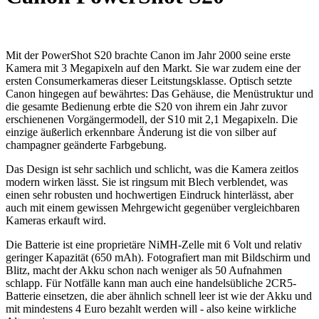
Mit der PowerShot S20 brachte Canon im Jahr 2000 seine erste
Kamera mit 3 Megapixeln auf den Markt. Sie war zudem eine der
ersten Consumerkameras dieser Leitstungsklasse. Optisch setzte
Canon hingegen auf bewährtes: Das Gehäuse, die Menüstruktur und
die gesamte Bedienung erbte die S20 von ihrem ein Jahr zuvor
erschienenen Vorgängermodell, der S10 mit 2,1 Megapixeln. Die
einzige äußerlich erkennbare Änderung ist die von silber auf
champagner geänderte Farbgebung.
Das Design ist sehr sachlich und schlicht, was die Kamera zeitlos
modern wirken lässt. Sie ist ringsum mit Blech verblendet, was
einen sehr robusten und hochwertigen Eindruck hinterlässt, aber
auch mit einem gewissen Mehrgewicht gegenüber vergleichbaren
Kameras erkauft wird.
Die Batterie ist eine proprietäre NiMH-Zelle mit 6 Volt und relativ
geringer Kapazität (650 mAh). Fotografiert man mit Bildschirm und
Blitz, macht der Akku schon nach weniger als 50 Aufnahmen
schlapp. Für Notfälle kann man auch eine handelsübliche 2CR5-
Batterie einsetzen, die aber ähnlich schnell leer ist wie der Akku und
mit mindestens 4 Euro bezahlt werden will - also keine wirkliche