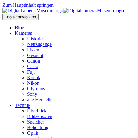
Zum Hauptinhalt springen
Toggle navigation
Blog
Kameras
Historie
Neuzugänge
Listen
Gesucht
Canon
Casio
Fuji
Kodak
Nikon
Olympus
Sony
alle Hersteller
Technik
Überblick
Bildsensoren
Speicher
Belichtung
Optik