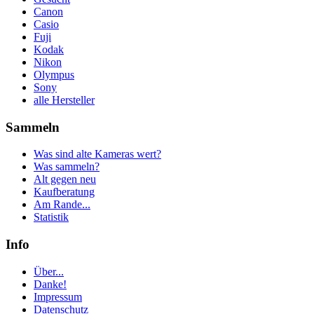
Canon
Casio
Fuji
Kodak
Nikon
Olympus
Sony
alle Hersteller
Sammeln
Was sind alte Kameras wert?
Was sammeln?
Alt gegen neu
Kaufberatung
Am Rande...
Statistik
Info
Über...
Danke!
Impressum
Datenschutz