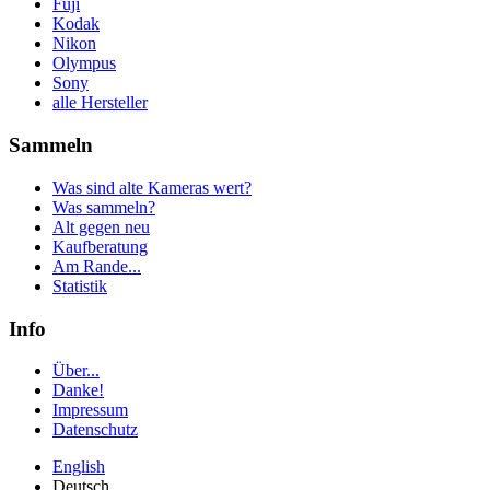
Fuji
Kodak
Nikon
Olympus
Sony
alle Hersteller
Sammeln
Was sind alte Kameras wert?
Was sammeln?
Alt gegen neu
Kaufberatung
Am Rande...
Statistik
Info
Über...
Danke!
Impressum
Datenschutz
English
Deutsch