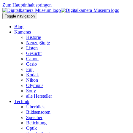
Zum Hauptinhalt springen
Toggle navigation
Blog
Kameras
Historie
Neuzugänge
Listen
Gesucht
Canon
Casio
Fuji
Kodak
Nikon
Olympus
Sony
alle Hersteller
Technik
Überblick
Bildsensoren
Speicher
Belichtung
Optik