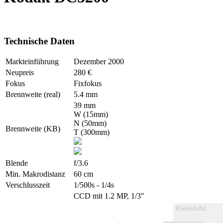
Technische Daten
Markteinführung
Dezember 2000
Neupreis
280 €
Fokus
Fixfokus
Brennweite (real)
5.4 mm
39 mm
W (15mm)
N (50mm)
Brennweite (KB)
T (300mm)
Blende
f/3.6
Min. Makrodistanz
60 cm
Verschlusszeit
1/500s - 1/4s
CCD mit 1.2 MP, 1/3"