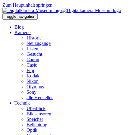
Zum Hauptinhalt springen
Toggle navigation
Blog
Kameras
Historie
Neuzugänge
Listen
Gesucht
Canon
Casio
Fuji
Kodak
Nikon
Olympus
Sony
alle Hersteller
Technik
Überblick
Bildsensoren
Speicher
Belichtung
Optik