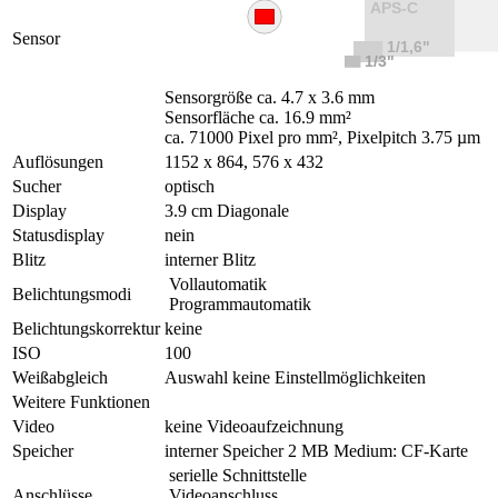
Sensor
Sensorgröße ca. 4.7 x 3.6 mm
Sensorfläche ca. 16.9 mm²
ca. 71000 Pixel pro mm², Pixelpitch 3.75 µm
Auflösungen
1152 x 864, 576 x 432
Sucher
optisch
Display
3.9 cm Diagonale
Statusdisplay
nein
Blitz
interner Blitz
Vollautomatik
Belichtungsmodi
Programmautomatik
Belichtungskorrektur
keine
ISO
100
Weißabgleich
Auswahl keine Einstellmöglichkeiten
Weitere Funktionen
Video
keine Videoaufzeichnung
Speicher
interner Speicher 2 MB Medium: CF-Karte
serielle Schnittstelle
Anschlüsse
Videoanschluss