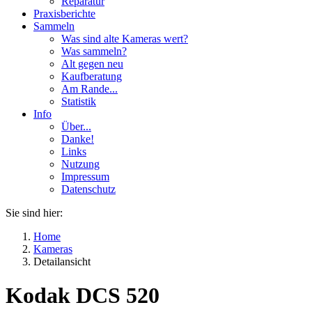
Reparatur
Praxisberichte
Sammeln
Was sind alte Kameras wert?
Was sammeln?
Alt gegen neu
Kaufberatung
Am Rande...
Statistik
Info
Über...
Danke!
Links
Nutzung
Impressum
Datenschutz
Sie sind hier:
Home
Kameras
Detailansicht
Kodak DCS 520