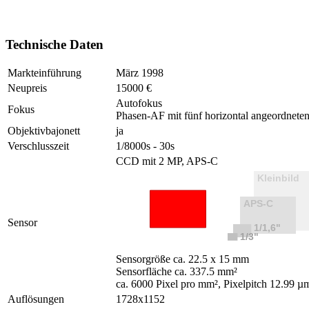
Technische Daten
Markteinführung
März 1998
Neupreis
15000 €
Autofokus
Fokus
Phasen-AF mit fünf horizontal angeordnete
Objektivbajonett
ja
Verschlusszeit
1/8000s - 30s
CCD mit 2 MP, APS-C
Sensor
Sensorgröße ca. 22.5 x 15 mm
Sensorfläche ca. 337.5 mm²
ca. 6000 Pixel pro mm², Pixelpitch 12.99 µ
Auflösungen
1728x1152