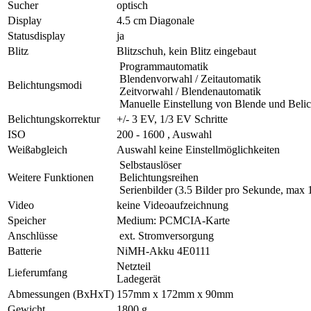
Sucher
optisch
Display
4.5 cm Diagonale
Statusdisplay
ja
Blitz
Blitzschuh, kein Blitz eingebaut
Programmautomatik
Blendenvorwahl / Zeitautomatik
Belichtungsmodi
Zeitvorwahl / Blendenautomatik
Manuelle Einstellung von Blende und Belic
Belichtungskorrektur
+/- 3 EV, 1/3 EV Schritte
ISO
200 - 1600 , Auswahl
Weißabgleich
Auswahl keine Einstellmöglichkeiten
Selbstauslöser
Weitere Funktionen
Belichtungsreihen
Serienbilder (3.5 Bilder pro Sekunde, max 1
Video
keine Videoaufzeichnung
Speicher
Medium: PCMCIA-Karte
Anschlüsse
ext. Stromversorgung
Batterie
NiMH-Akku 4E0111
Netzteil
Lieferumfang
Ladegerät
Abmessungen (BxHxT)
157mm x 172mm x 90mm
Gewicht
1800 g