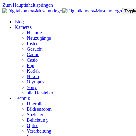
Zum Hauptinhalt springen
Toggle
Blog
Kameras
Historie
Neuzugänge
Listen
Gesucht
Canon
Casio
Fuji
Kodak
Nikon
Olympus
Sony
alle Hersteller
Technik
Überblick
Bildsensoren
Speicher
Belichtung
Optik
Verarbeitung