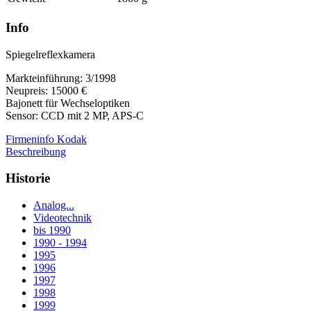
Info
Spiegelreflexkamera
Markteinführung: 3/1998
Neupreis: 15000 €
Bajonett für Wechseloptiken
Sensor: CCD mit 2 MP, APS-C
Firmeninfo Kodak
Beschreibung
Historie
Analog...
Videotechnik
bis 1990
1990 - 1994
1995
1996
1997
1998
1999