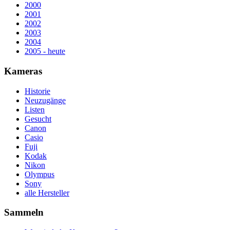
2000
2001
2002
2003
2004
2005 - heute
Kameras
Historie
Neuzugänge
Listen
Gesucht
Canon
Casio
Fuji
Kodak
Nikon
Olympus
Sony
alle Hersteller
Sammeln