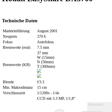
Technische Daten
Markteinführung
August 2001
Neupreis
370 €
Fokus
Autofokus
Brennweite (real)
7.5 mm
37 mm
W (15mm)
N (50mm)
Brennweite (KB)
T (300mm)
Blende
f/3.3
Min. Makrodistanz
15 cm
Verschlusszeit
1/1200s - 1/4s
CCD mit 3.3 MP, 1/1,8"