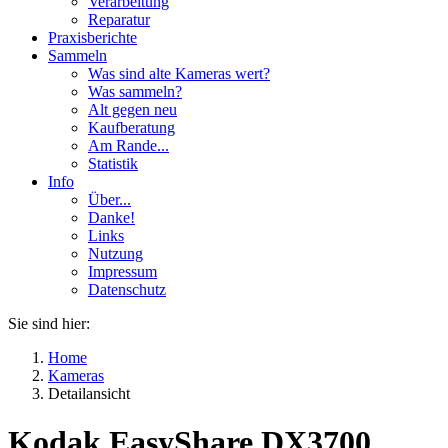
Verarbeitung
Reparatur
Praxisberichte
Sammeln
Was sind alte Kameras wert?
Was sammeln?
Alt gegen neu
Kaufberatung
Am Rande...
Statistik
Info
Über...
Danke!
Links
Nutzung
Impressum
Datenschutz
Sie sind hier:
Home
Kameras
Detailansicht
Kodak EasyShare DX3700