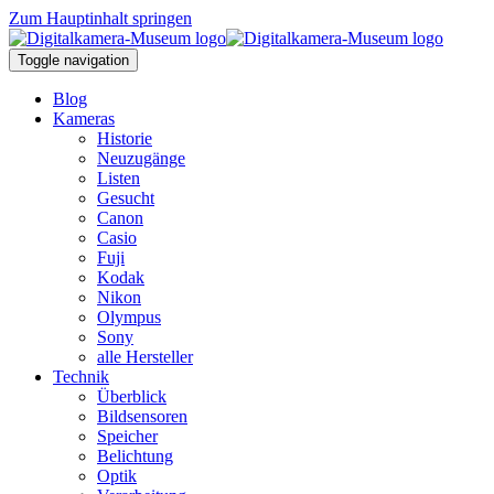
Zum Hauptinhalt springen
Toggle navigation
Blog
Kameras
Historie
Neuzugänge
Listen
Gesucht
Canon
Casio
Fuji
Kodak
Nikon
Olympus
Sony
alle Hersteller
Technik
Überblick
Bildsensoren
Speicher
Belichtung
Optik