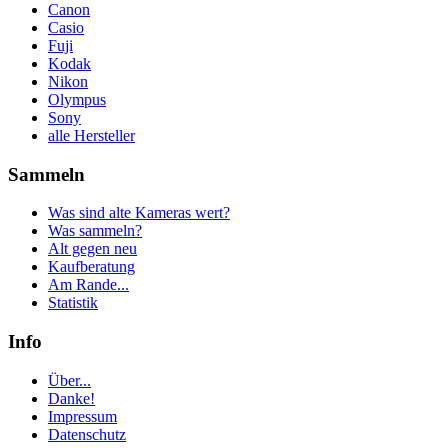
Canon
Casio
Fuji
Kodak
Nikon
Olympus
Sony
alle Hersteller
Sammeln
Was sind alte Kameras wert?
Was sammeln?
Alt gegen neu
Kaufberatung
Am Rande...
Statistik
Info
Über...
Danke!
Impressum
Datenschutz