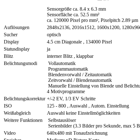
Sensorgröße ca. 8.4 x 6.3 mm
Sensorfläche ca. 52.5 mm²
ca. 120000 Pixel pro mm², Pixelpitch 2.89 µm
Auflösungen
2848x2136, 2016x1512, 1600x1200, 1280x96
Sucher
optisch
Display
4.5 cm Diagonale , 134000 Pixel
Statusdisplay
ja
Blitz
interner Blitz , klappbar
Belichtungsmodi
Vollautomatik
Programmautomatik
Blendenvorwahl / Zeitautomatik
Zeitvorwahl / Blendenautomatik
Manuelle Einstellung von Blende und Belichtu
4 Motivprogramme
Belichtungskorrektur
+/-2 EV, 1/3 EV Schritte
ISO
125 - 800 , Auswahl , Autom. Einstellung
Weißabgleich
Auswahl keine Einstellmöglichkeiten
Weitere Funktionen
Selbstauslöser
Serienbilder (3.3 Bilder pro Sekunde, max 5 Bi
Video
640x480 mit Tonaufzeichnung