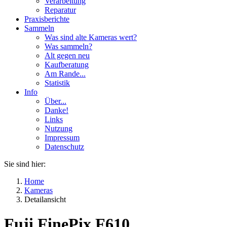
Verarbeitung
Reparatur
Praxisberichte
Sammeln
Was sind alte Kameras wert?
Was sammeln?
Alt gegen neu
Kaufberatung
Am Rande...
Statistik
Info
Über...
Danke!
Links
Nutzung
Impressum
Datenschutz
Sie sind hier:
Home
Kameras
Detailansicht
Fuji FinePix F610