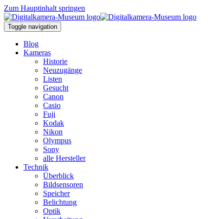
Zum Hauptinhalt springen
Toggle navigation
Blog
Kameras
Historie
Neuzugänge
Listen
Gesucht
Canon
Casio
Fuji
Kodak
Nikon
Olympus
Sony
alle Hersteller
Technik
Überblick
Bildsensoren
Speicher
Belichtung
Optik