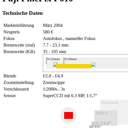
Technische Daten
Markteinführung
März 2004
Neupreis
580 €
Fokus
Autofokus , manueller Fokus
Brennweite (real)
7.7 - 23.1 mm
Brennweite (KB)
35 - 105 mm
W (15mm)
N (50mm)
Blende
f/2.8 - f/4.9
Zoomeinstellung
Zoomwippe
Verschlusszeit
1/2000s - 3s
Sensor
SuperCCD mit 6.3 MP, 1/1,7"