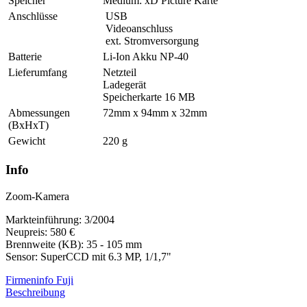
Speicher
Medium: xD Picture Karte
Anschlüsse
USB
Videoanschluss
ext. Stromversorgung
Batterie
Li-Ion Akku NP-40
Lieferumfang
Netzteil
Ladegerät
Speicherkarte 16 MB
Abmessungen
72mm x 94mm x 32mm
(BxHxT)
Gewicht
220 g
Info
Zoom-Kamera
Markteinführung: 3/2004
Neupreis: 580 €
Brennweite (KB): 35 - 105 mm
Sensor: SuperCCD mit 6.3 MP, 1/1,7"
Firmeninfo Fuji
Beschreibung