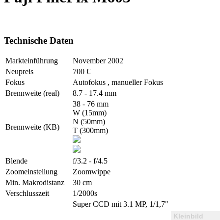
Technische Daten
Markteinführung
November 2002
Neupreis
700 €
Fokus
Autofokus , manueller Fokus
Brennweite (real)
8.7 - 17.4 mm
38 - 76 mm
W (15mm)
N (50mm)
Brennweite (KB)
T (300mm)
Blende
f/3.2 - f/4.5
Zoomeinstellung
Zoomwippe
Min. Makrodistanz
30 cm
Verschlusszeit
1/2000s
Super CCD mit 3.1 MP, 1/1,7"