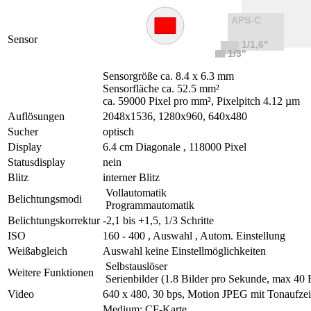
Sensor
Sensorgröße ca. 8.4 x 6.3 mm
Sensorfläche ca. 52.5 mm²
ca. 59000 Pixel pro mm², Pixelpitch 4.12 µm
Auflösungen
2048x1536, 1280x960, 640x480
Sucher
optisch
Display
6.4 cm Diagonale , 118000 Pixel
Statusdisplay
nein
Blitz
interner Blitz
Vollautomatik
Belichtungsmodi
Programmautomatik
Belichtungskorrektur
-2,1 bis +1,5, 1/3 Schritte
ISO
160 - 400 , Auswahl , Autom. Einstellung
Weißabgleich
Auswahl keine Einstellmöglichkeiten
Selbstauslöser
Weitere Funktionen
Serienbilder (1.8 Bilder pro Sekunde, max 40 B
Video
640 x 480, 30 bps, Motion JPEG mit Tonaufze
Medium: CF-Karte