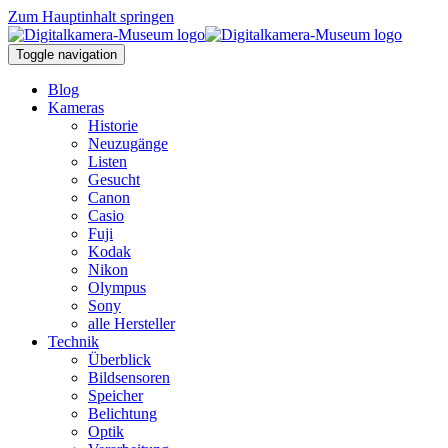
Zum Hauptinhalt springen
Toggle navigation
Blog
Kameras
Historie
Neuzugänge
Listen
Gesucht
Canon
Casio
Fuji
Kodak
Nikon
Olympus
Sony
alle Hersteller
Technik
Überblick
Bildsensoren
Speicher
Belichtung
Optik