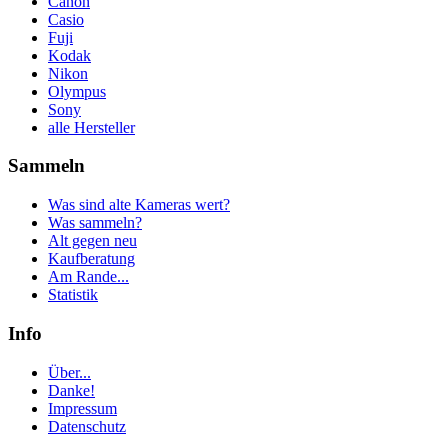
Canon
Casio
Fuji
Kodak
Nikon
Olympus
Sony
alle Hersteller
Sammeln
Was sind alte Kameras wert?
Was sammeln?
Alt gegen neu
Kaufberatung
Am Rande...
Statistik
Info
Über...
Danke!
Impressum
Datenschutz