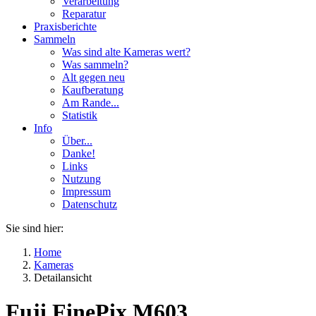
Verarbeitung
Reparatur
Praxisberichte
Sammeln
Was sind alte Kameras wert?
Was sammeln?
Alt gegen neu
Kaufberatung
Am Rande...
Statistik
Info
Über...
Danke!
Links
Nutzung
Impressum
Datenschutz
Sie sind hier:
Home
Kameras
Detailansicht
Fuji FinePix M603