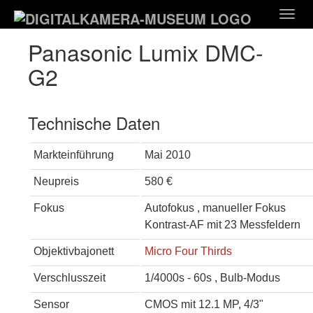
Zum
Togg
Hauptinhalt
navig
springen
Panasonic Lumix DMC-
G2
Technische Daten
Markteinführung
Mai 2010
Neupreis
580 €
Fokus
Autofokus , manueller Fokus
Kontrast-AF mit 23 Messfeldern
Objektivbajonett
Micro Four Thirds
Verschlusszeit
1/4000s - 60s , Bulb-Modus
Sensor
CMOS mit 12.1 MP, 4/3"