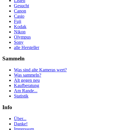
Listen
Gesucht
Canon
Casio
Fuji
Kodak
Nikon
Olympus
Sony
alle Hersteller
Sammeln
Was sind alte Kameras wert?
Was sammeln?
Alt gegen neu
Kaufberatung
Am Rande...
Statistik
Info
Über...
Danke!
Impressum