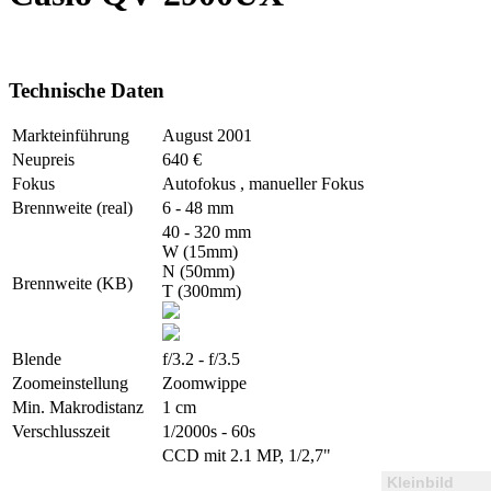
Technische Daten
Markteinführung
August 2001
Neupreis
640 €
Fokus
Autofokus , manueller Fokus
Brennweite (real)
6 - 48 mm
40 - 320 mm
W (15mm)
N (50mm)
Brennweite (KB)
T (300mm)
Blende
f/3.2 - f/3.5
Zoomeinstellung
Zoomwippe
Min. Makrodistanz
1 cm
Verschlusszeit
1/2000s - 60s
CCD mit 2.1 MP, 1/2,7"