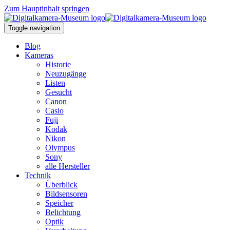
Zum Hauptinhalt springen
Toggle navigation
Blog
Kameras
Historie
Neuzugänge
Listen
Gesucht
Canon
Casio
Fuji
Kodak
Nikon
Olympus
Sony
alle Hersteller
Technik
Überblick
Bildsensoren
Speicher
Belichtung
Optik