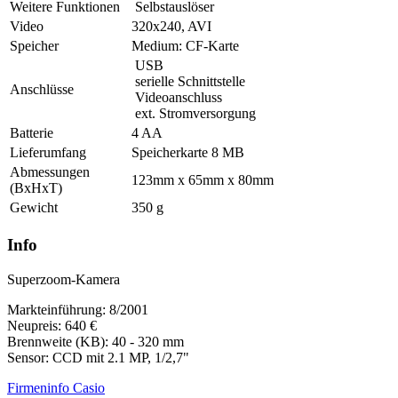
Weitere Funktionen
Selbstauslöser
Video
320x240, AVI
Speicher
Medium: CF-Karte
USB
serielle Schnittstelle
Anschlüsse
Videoanschluss
ext. Stromversorgung
Batterie
4 AA
Lieferumfang
Speicherkarte 8 MB
Abmessungen
123mm x 65mm x 80mm
(BxHxT)
Gewicht
350 g
Info
Superzoom-Kamera
Markteinführung: 8/2001
Neupreis: 640 €
Brennweite (KB): 40 - 320 mm
Sensor: CCD mit 2.1 MP, 1/2,7"
Firmeninfo Casio