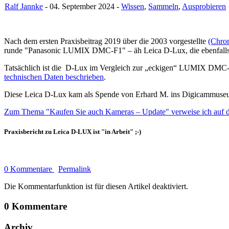
Ralf Jannke
- 04. September 2024 -
Wissen
,
Sammeln
,
Ausprobieren
Nach dem ersten Praxisbeitrag 2019 über die 2003 vorgestellte
(Chro
runde "Panasonic LUMIX DMC-F1" – äh Leica D-Lux, die ebenfalls 
Tatsächlich ist die D-Lux im Vergleich zur „eckigen“ LUMIX DMC-F1
technischen Daten beschrieben
.
Diese Leica D-Lux kam als Spende von Erhard M. ins Digicammuseu
Zum Thema "Kaufen Sie auch Kameras – Update" verweise ich auf di
Praxisbericht zu Leica D-LUX ist "in Arbeit" ;-)
0 Kommentare
Permalink
Die Kommentarfunktion ist für diesen Artikel deaktiviert.
0 Kommentare
Archiv