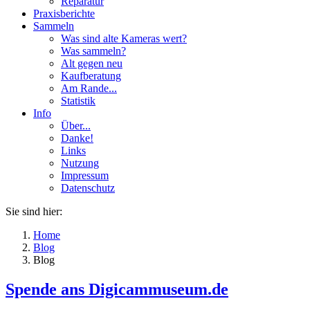
Reparatur
Praxisberichte
Sammeln
Was sind alte Kameras wert?
Was sammeln?
Alt gegen neu
Kaufberatung
Am Rande...
Statistik
Info
Über...
Danke!
Links
Nutzung
Impressum
Datenschutz
Sie sind hier:
Home
Blog
Blog
Spende ans Digicammuseum.de