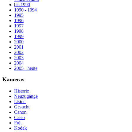
bis 1990
1990 - 1994
1995
1996
1997
1998
1999
2000
2001
2002
2003
2004
2005 - heute
Kameras
Historie
Neuzugänge
Listen
Gesucht
Canon
Casio
Fuji
Kodak