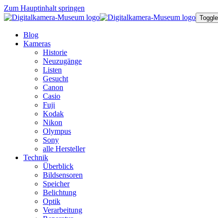
Zum Hauptinhalt springen
Toggle
Blog
Kameras
Historie
Neuzugänge
Listen
Gesucht
Canon
Casio
Fuji
Kodak
Nikon
Olympus
Sony
alle Hersteller
Technik
Überblick
Bildsensoren
Speicher
Belichtung
Optik
Verarbeitung